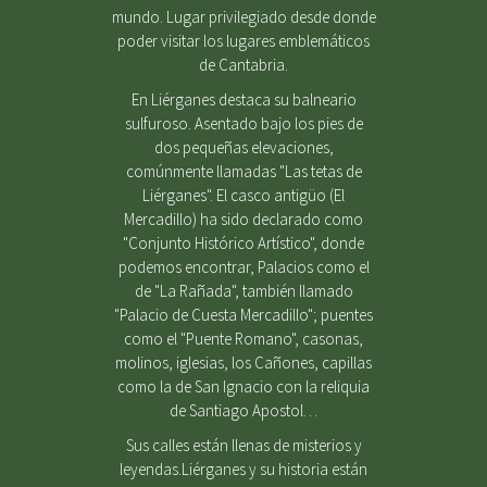
mundo. Lugar privilegiado desde donde
poder visitar los lugares emblemáticos
de Cantabria.
En Liérganes destaca su balneario
sulfuroso. Asentado bajo los pies de
dos pequeñas elevaciones,
comúnmente llamadas "Las tetas de
Liérganes". El casco antigüo (El
Mercadillo) ha sido declarado como
"Conjunto Histórico Artístico", donde
podemos encontrar, Palacios como el
de "La Rañada", también llamado
"Palacio de Cuesta Mercadillo"; puentes
como el "Puente Romano", casonas,
molinos, iglesias, los Cañones, capillas
como la de San Ignacio con la reliquia
de Santiago Apostol…
Sus calles están llenas de misterios y
leyendas.Liérganes y su historia están