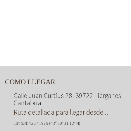
COMO LLEGAR
Calle Juan Curtius 28. 39722 Liérganes.
Cantabria
Ruta detallada para llegar desde ...
Latitud: 43.341979 (43º 20' 31.12" N)