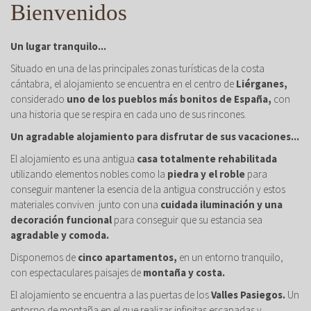
Bienvenidos
Un lugar tranquilo...
Situado en una de las principales zonas turísticas de la costa
cántabra, el alojamiento se encuentra en el centro de
Liérganes,
considerado
uno de los pueblos más bonitos de España,
con
una historia que se respira en cada uno de sus rincones.
Un agradable alojamiento para disfrutar de sus vacaciones...
El alojamiento es una antigua
casa totalmente rehabilitada
utilizando elementos nobles como la
piedra y el roble
para
conseguir mantener la esencia de la antigua construcción y estos
materiales conviven junto con una
cuidada iluminación y una
decoración funcional
para conseguir que su estancia sea
agradable y comoda.
Disponemos de
cinco apartamentos,
en un entorno tranquilo,
con espectaculares paisajes de
montaña y costa.
El alojamiento se encuentra a las puertas de los
Valles Pasiegos.
Un
entorno de montaña en el que realizar infinitas escapadas y