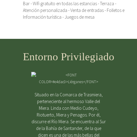
Bar - Wifi gratuito en todas las estancias - Terraza -
Atención personalizada - Venta de entradas - Folletos e
Información turística - Juegos de mesa
Entorno Privilegiado
Situado en la Comarca de Trasmiera,
perteneciente al hermoso Valle del
Miera. Linda con Medio Cudeyo,
Riotuerto, Miera y Penagos. Por él,
discurre el Río Miera. Se encuentra al Sur
de la Bahía de Santander, de la que
dicen es una de las más bellas del