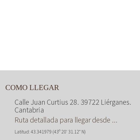
COMO LLEGAR
Calle Juan Curtius 28. 39722 Liérganes.
Cantabria
Ruta detallada para llegar desde ...
Latitud: 43.341979 (43º 20' 31.12" N)