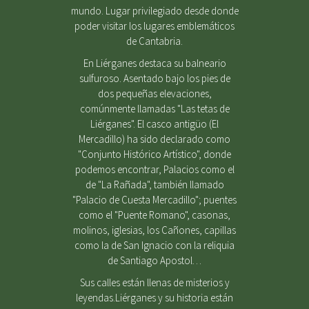
mundo. Lugar privilegiado desde donde
poder visitar los lugares emblemáticos
de Cantabria.
En Liérganes destaca su balneario
sulfuroso. Asentado bajo los pies de
dos pequeñas elevaciones,
comúnmente llamadas "Las tetas de
Liérganes". El casco antigüo (El
Mercadillo) ha sido declarado como
"Conjunto Histórico Artístico", donde
podemos encontrar, Palacios como el
de "La Rañada", también llamado
"Palacio de Cuesta Mercadillo"; puentes
como el "Puente Romano", casonas,
molinos, iglesias, los Cañones, capillas
como la de San Ignacio con la reliquia
de Santiago Apostol…
Sus calles están llenas de misterios y
leyendas.Liérganes y su historia están