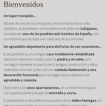
Bienvenidos
Un lugar tranquilo...
Situado en una de las principales zonas turísticas de la costa
cántabra, el alojamiento se encuentra en el centro de
Liérganes,
considerado
uno de los pueblos más bonitos de España,
con
una historia que se respira en cada uno de sus rincones.
Un agradable alojamiento para disfrutar de sus vacaciones...
El alojamiento es una antigua
casa totalmente rehabilitada
utilizando elementos nobles como la
piedra y el roble
para
conseguir mantener la esencia de la antigua construcción y estos
materiales conviven junto con una
cuidada iluminación y una
decoración funcional
para conseguir que su estancia sea
agradable y comoda.
Disponemos de
cinco apartamentos,
en un entorno tranquilo,
con espectaculares paisajes de
montaña y costa.
El alojamiento se encuentra a las puertas de los
Valles Pasiegos.
Un
entorno de montaña en el que realizar infinitas escapadas y