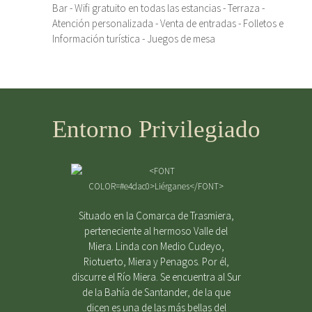
Bar - Wifi gratuito en todas las estancias - Terraza -
Atención personalizada - Venta de entradas - Folletos e
Información turística - Juegos de mesa
Entorno Privilegiado
Situado en la Comarca de Trasmiera,
perteneciente al hermoso Valle del
Miera. Linda con Medio Cudeyo,
Riotuerto, Miera y Penagos. Por él,
discurre el Río Miera. Se encuentra al Sur
de la Bahía de Santander, de la que
dicen es una de las más bellas del