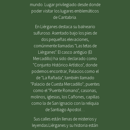
mundo. Lugar privilegiado desde donde
poder visitar los lugares emblemáticos
de Cantabria.
En Liérganes destaca su balneario
sulfuroso. Asentado bajo los pies de
dos pequeñas elevaciones,
comúnmente llamadas "Las tetas de
Liérganes". El casco antigüo (El
Mercadillo) ha sido declarado como
"Conjunto Histórico Artístico", donde
podemos encontrar, Palacios como el
de "La Rañada", también llamado
"Palacio de Cuesta Mercadillo"; puentes
como el "Puente Romano", casonas,
molinos, iglesias, los Cañones, capillas
como la de San Ignacio con la reliquia
de Santiago Apostol…
Sus calles están llenas de misterios y
leyendas.Liérganes y su historia están