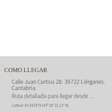
COMO LLEGAR
Calle Juan Curtius 28. 39722 Liérganes.
Cantabria
Ruta detallada para llegar desde ...
Latitud: 43.341979 (43º 20' 31.12" N)