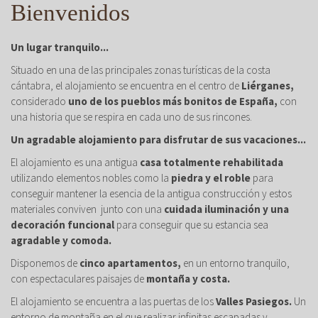
Bienvenidos
Un lugar tranquilo...
Situado en una de las principales zonas turísticas de la costa
cántabra, el alojamiento se encuentra en el centro de
Liérganes,
considerado
uno de los pueblos más bonitos de España,
con
una historia que se respira en cada uno de sus rincones.
Un agradable alojamiento para disfrutar de sus vacaciones...
El alojamiento es una antigua
casa totalmente rehabilitada
utilizando elementos nobles como la
piedra y el roble
para
conseguir mantener la esencia de la antigua construcción y estos
materiales conviven junto con una
cuidada iluminación y una
decoración funcional
para conseguir que su estancia sea
agradable y comoda.
Disponemos de
cinco apartamentos,
en un entorno tranquilo,
con espectaculares paisajes de
montaña y costa.
El alojamiento se encuentra a las puertas de los
Valles Pasiegos.
Un
entorno de montaña en el que realizar infinitas escapadas y