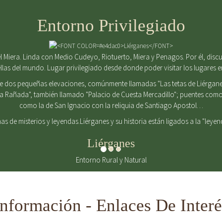
Entorno Privilegiado
 Miera. Linda con Medio Cudeyo, Riotuerto, Miera y Penagos. Por él, discurr
ellas del mundo. Lugar privilegiado desde donde poder visitar los lugares 
de dos pequeñas elevaciones, comúnmente llamadas "Las tetas de Liérgane
La Rañada", también llamado "Palacio de Cuesta Mercadillo"; puentes como 
como la de San Ignacio con la reliquia de Santiago Apostol…
enas de misterios y leyendas.Liérganes y su historia están ligados a la "leye
Liérganes
Entorno Rural y Natural
Información - Enlaces De Interé