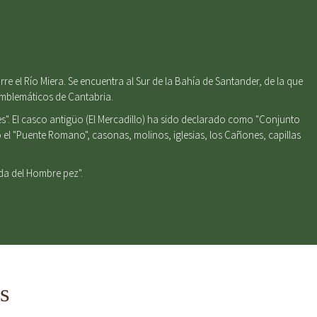
e el Río Miera. Se encuentra al Sur de la Bahía de Santander, de la que
emblemáticos de Cantabria.
s". El casco antigüo (El Mercadillo) ha sido declarado como "Conjunto
el "Puente Romano", casonas, molinos, iglesias, los Cañones, capillas
nda del Hombre pez".
s