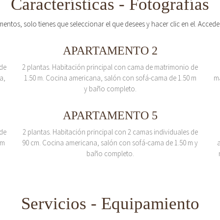
Características - Fotografías
mentos, solo tienes que seleccionar el que desees y hacer clic en el. Acced
APARTAMENTO 2
 de
2 plantas. Habitación principal con cama de matrimonio de
a,
1.50 m. Cocina americana, salón con sofá-cama de 1.50 m
m
y baño completo.
APARTAMENTO 5
 de
2 plantas. Habitación principal con 2 camas individuales de
 m
90 cm. Cocina americana, salón con sofá-cama de 1.50 m y
baño completo.
Servicios - Equipamiento