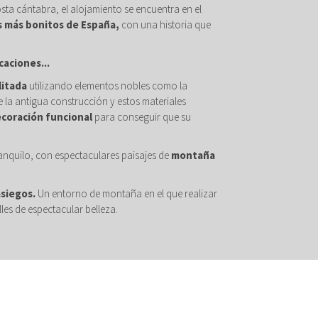
osta cántabra, el alojamiento se encuentra en el
s más bonitos de España,
con una historia que
caciones...
litada
utilizando elementos nobles como la
 la antigua construcción y estos materiales
ecoración funcional
para conseguir que su
anquilo, con espectaculares paisajes de
montaña
asiegos.
Un entorno de montaña en el que realizar
les de espectacular belleza.