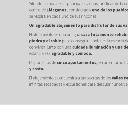
Situado en una de las principales zonas turísticas de la c
centro de
Liérganes,
considerado
uno de los pueblo
se respira en cada uno de sus rincones.
Un agradable alojamiento para disfrutar de sus va
El alojamiento es una antigua
casa totalmente rehabi
piedra y el roble
para conseguir mantener la esencia de
conviven junto con una
cuidada iluminación y una d
estancia sea
agradable y comoda.
Disponemos de
cinco apartamentos,
en un entorno tr
y costa.
El alojamiento se encuentra a las puertas de los
Valles P
infinitas escapadas y excursiones para descubrir unos val