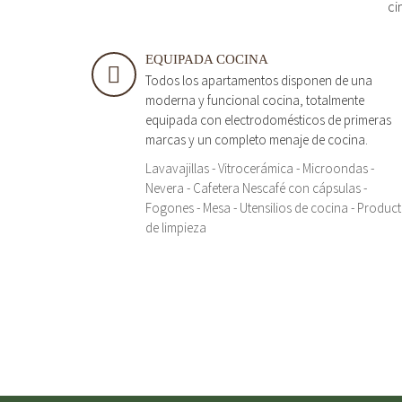
ci
EQUIPADA COCINA
Todos los apartamentos disponen de una
moderna y funcional cocina, totalmente
equipada con electrodomésticos de primeras
marcas y un completo menaje de cocina.
Lavavajillas - Vitrocerámica - Microondas -
Nevera - Cafetera Nescafé con cápsulas -
Fogones - Mesa - Utensilios de cocina - Produc
de limpieza