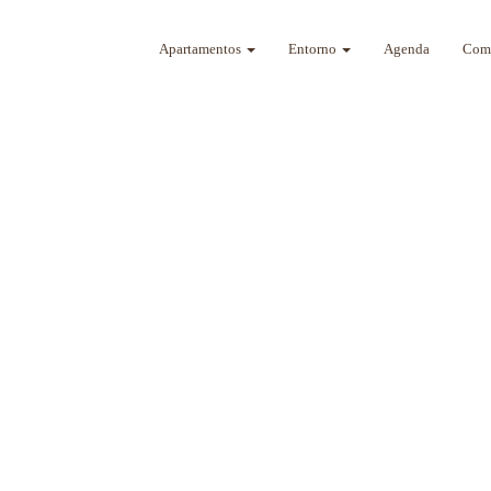
Apartamentos
Entorno
Agenda
Como
a sus sentidos