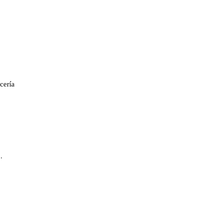
cería
.