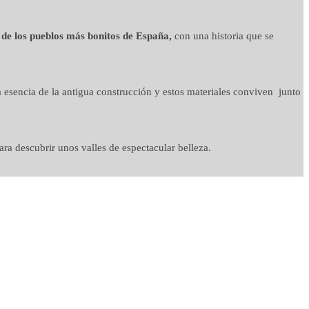
 de los pueblos más bonitos de España,
con una historia que se
 esencia de la antigua construcción y estos materiales conviven junto
ra descubrir unos valles de espectacular belleza.