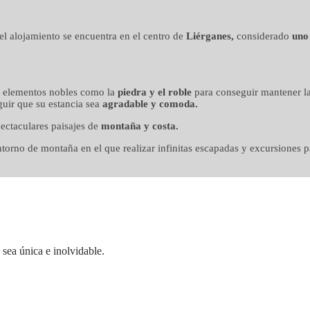
n mimo
, el alojamiento se encuentra en el centro de
Liérganes,
considerado
uno
o elementos nobles como la
piedra y el roble
para conseguir mantener la
uir que su estancia sea
agradable y comoda.
ectaculares paisajes de
montaña y costa.
orno de montaña en el que realizar infinitas escapadas y excursiones pa
sea única e inolvidable.