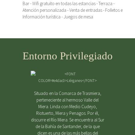
Bar - Wifi gratuito en todas las estancias - Terraza -
Atención personalizada - Venta de entradas - Folletos e
Información turística - Juegos de mesa
Entorno Privilegiado
Situado en la Comarca de Trasmiera,
perteneciente al hermoso Valle del
Miera. Linda con Medio Cudeyo,
Riotuerto, Miera y Penagos. Por él,
discurre el Río Miera. Se encuentra al Sur
de la Bahía de Santander, de la que
dicen es una de las más bellas del