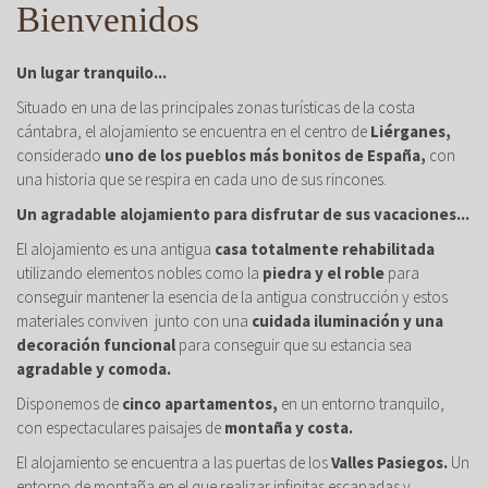
Bienvenidos
Un lugar tranquilo...
Situado en una de las principales zonas turísticas de la costa
cántabra, el alojamiento se encuentra en el centro de
Liérganes,
considerado
uno de los pueblos más bonitos de España,
con
una historia que se respira en cada uno de sus rincones.
Un agradable alojamiento para disfrutar de sus vacaciones...
El alojamiento es una antigua
casa totalmente rehabilitada
utilizando elementos nobles como la
piedra y el roble
para
conseguir mantener la esencia de la antigua construcción y estos
materiales conviven junto con una
cuidada iluminación y una
decoración funcional
para conseguir que su estancia sea
agradable y comoda.
Disponemos de
cinco apartamentos,
en un entorno tranquilo,
con espectaculares paisajes de
montaña y costa.
El alojamiento se encuentra a las puertas de los
Valles Pasiegos.
Un
entorno de montaña en el que realizar infinitas escapadas y