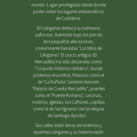
mundo. Lugar privilegiado desde donde
poder visitar los lugares emblemáticos
de Cantabria.
En Liérganes destaca su balneario
sulfuroso. Asentado bajo los pies de
dos pequeñas elevaciones,
comúnmente llamadas "Las tetas de
Liérganes". El casco antigüo (El
Mercadillo) ha sido declarado como
"Conjunto Histórico Artístico", donde
podemos encontrar, Palacios como el
de "La Rañada", también llamado
"Palacio de Cuesta Mercadillo"; puentes
como el "Puente Romano", casonas,
molinos, iglesias, los Cañones, capillas
como la de San Ignacio con la reliquia
de Santiago Apostol…
Sus calles están llenas de misterios y
leyendas.Liérganes y su historia están