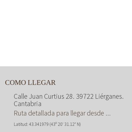
COMO LLEGAR
Calle Juan Curtius 28. 39722 Liérganes.
Cantabria
Ruta detallada para llegar desde ...
Latitud: 43.341979 (43º 20' 31.12" N)