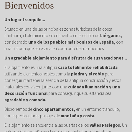
Bienvenidos
Un lugar tranquilo...
Situado en una de las principales zonas turísticas de la costa
cántabra, el alojamiento se encuentra en el centro de
Liérganes,
considerado
uno de los pueblos más bonitos de España,
con
una historia que se respira en cada uno de sus rincones.
Un agradable alojamiento para disfrutar de sus vacaciones...
El alojamiento es una antigua
casa totalmente rehabilitada
utilizando elementos nobles como la
piedra y el roble
para
conseguir mantener la esencia de la antigua construcción y estos
materiales conviven junto con una
cuidada iluminación y una
decoración funcional
para conseguir que su estancia sea
agradable y comoda.
Disponemos de
cinco apartamentos,
en un entorno tranquilo,
con espectaculares paisajes de
montaña y costa.
El alojamiento se encuentra a las puertas de los
Valles Pasiegos.
Un
entorno de montaña en el que realizar infinitas escapadas y