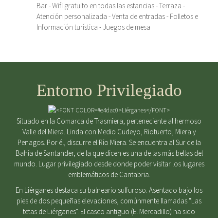
Bar - Wifi gratuito en todas las estancias - Terraza -
Atención personalizada - Venta de entradas - Folletos e
Información turística - Juegos de mesa
Entorno Privilegiado
Situado en la Comarca de Trasmiera, perteneciente al hermoso
Valle del Miera. Linda con Medio Cudeyo, Riotuerto, Miera y
Penagos. Por él, discurre el Río Miera. Se encuentra al Sur de la
Bahía de Santander, de la que dicen es una de las más bellas del
mundo. Lugar privilegiado desde donde poder visitar los lugares
emblemáticos de Cantabria.
En Liérganes destaca su balneario sulfuroso. Asentado bajo los
pies de dos pequeñas elevaciones, comúnmente llamadas "Las
tetas de Liérganes". El casco antigüo (El Mercadillo) ha sido