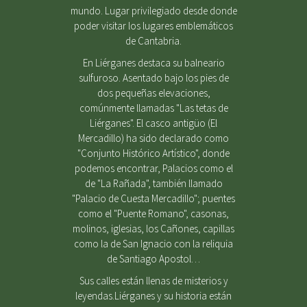
mundo. Lugar privilegiado desde donde
poder visitar los lugares emblemáticos
de Cantabria.
En Liérganes destaca su balneario
sulfuroso. Asentado bajo los pies de
dos pequeñas elevaciones,
comúnmente llamadas "Las tetas de
Liérganes". El casco antigüo (El
Mercadillo) ha sido declarado como
"Conjunto Histórico Artístico", donde
podemos encontrar, Palacios como el
de "La Rañada", también llamado
"Palacio de Cuesta Mercadillo"; puentes
como el "Puente Romano", casonas,
molinos, iglesias, los Cañones, capillas
como la de San Ignacio con la reliquia
de Santiago Apostol…
Sus calles están llenas de misterios y
leyendas.Liérganes y su historia están