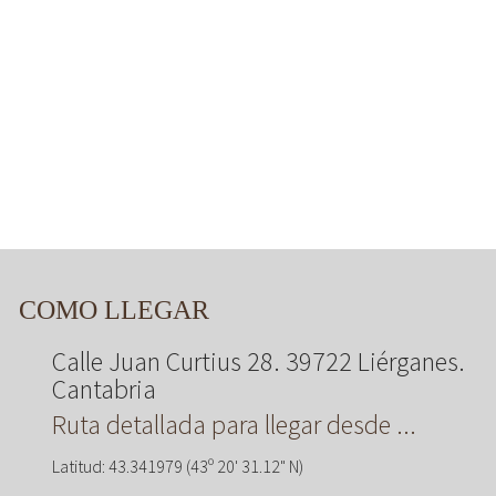
COMO LLEGAR
Calle Juan Curtius 28. 39722 Liérganes.
Cantabria
Ruta detallada para llegar desde ...
Latitud: 43.341979 (43º 20' 31.12" N)