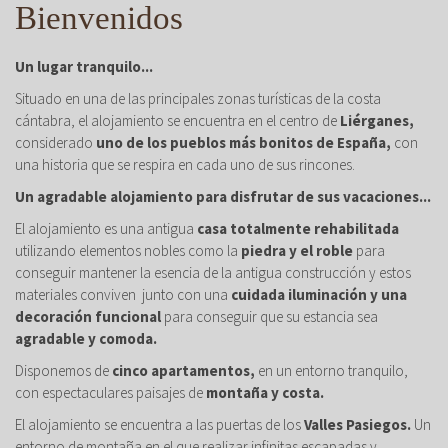
Bienvenidos
Un lugar tranquilo...
Situado en una de las principales zonas turísticas de la costa
cántabra, el alojamiento se encuentra en el centro de
Liérganes,
considerado
uno de los pueblos más bonitos de España,
con
una historia que se respira en cada uno de sus rincones.
Un agradable alojamiento para disfrutar de sus vacaciones...
El alojamiento es una antigua
casa totalmente rehabilitada
utilizando elementos nobles como la
piedra y el roble
para
conseguir mantener la esencia de la antigua construcción y estos
materiales conviven junto con una
cuidada iluminación y una
decoración funcional
para conseguir que su estancia sea
agradable y comoda.
Disponemos de
cinco apartamentos,
en un entorno tranquilo,
con espectaculares paisajes de
montaña y costa.
El alojamiento se encuentra a las puertas de los
Valles Pasiegos.
Un
entorno de montaña en el que realizar infinitas escapadas y