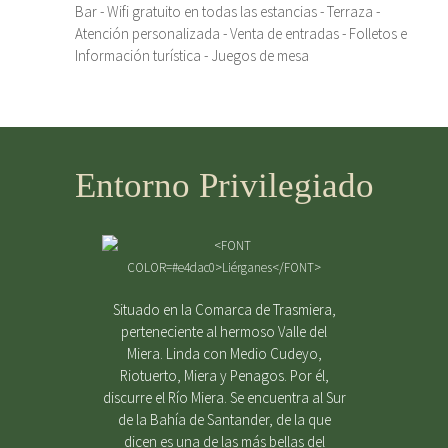
Bar - Wifi gratuito en todas las estancias - Terraza -
Atención personalizada - Venta de entradas - Folletos e
Información turística - Juegos de mesa
Entorno Privilegiado
Situado en la Comarca de Trasmiera,
perteneciente al hermoso Valle del
Miera. Linda con Medio Cudeyo,
Riotuerto, Miera y Penagos. Por él,
discurre el Río Miera. Se encuentra al Sur
de la Bahía de Santander, de la que
dicen es una de las más bellas del