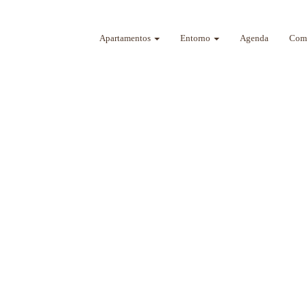
Apartamentos
Entorno
Agenda
Como
a sus sentidos