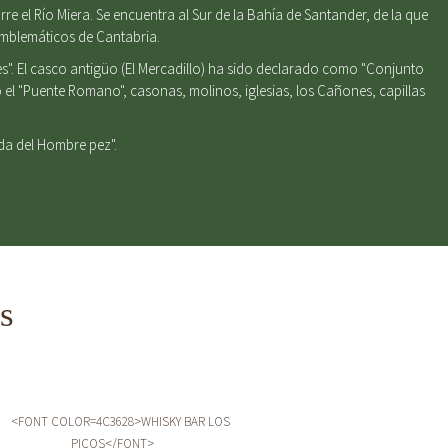
e el Río Miera. Se encuentra al Sur de la Bahía de Santander, de la que
emblemáticos de Cantabria.
s". El casco antigüo (El Mercadillo) ha sido declarado como "Conjunto
el "Puente Romano", casonas, molinos, iglesias, los Cañones, capillas
nda del Hombre pez".
s