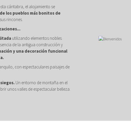
osta cántabra, el alojamiento se
de los pueblos más bonitos de
sus rincones.
caciones...
litada
utilizando elementos nobles
sencia de la antigua construcción y
nación y una decoración funcional
a.
anquilo, con espectaculares paisajes de
asiegos.
Un entorno de montaña en el
brir unos valles de espectacular belleza.