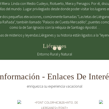
 Miera. Linda con Medio Cudeyo, Riotuerto, Miera y Penagos. Por él, discurr
ellas del mundo. Lugar privilegiado desde donde poder visitar los lugares 
de dos pequeñas elevaciones, comúnmente llamadas "Las tetas de Liérgane
La Rañada", también llamado "Palacio de Cuesta Mercadillo"; puentes como 
como la de San Ignacio con la reliquia de Santiago Apostol…
enas de misterios y leyendas.Liérganes y su historia están ligados a la "leye
Liérganes
Entorno Rural y Natural
Información - Enlaces De Interé
enriquezca su experiencia vacacional