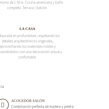
monio de 1.50 m. Cocina americana y baño
completo. Terraza / balcón.
LA CASA
taurada en profundidad, respetando los
detalles arquitectónicos originales,
aprovechando los materiales nobles y
queciéndolos con una decoración actual y
confortable.
cia
ACOGEDOR SALÓN
Combinación perfecta de madera y piedra.