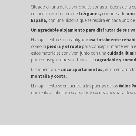
Situado en una de las principales zonas turísticas de la c
encuentra en el centro de
Liérganes,
considerado
uno 
España,
con una historia que se respira en cada uno de 
Un agradable alojamiento para disfrutar de sus va
El alojamiento es una antigua
casa totalmente rehabi
como la
piedra y el roble
para conseguir mantener la e
estos materiales conviven junto con una
cuidada ilumi
para conseguir que su estancia sea
agradable y comod
Disponemos de
cinco apartamentos,
en un entorno tr
montaña y costa.
El alojamiento se encuentra a las puertas de los
Valles P
que realizar infinitas escapadas y excursiones para descu