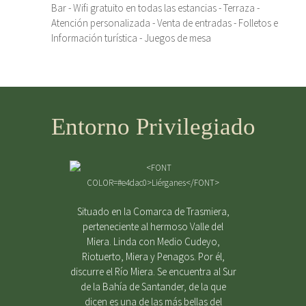
Bar - Wifi gratuito en todas las estancias - Terraza -
Atención personalizada - Venta de entradas - Folletos e
Información turística - Juegos de mesa
Entorno Privilegiado
Situado en la Comarca de Trasmiera,
perteneciente al hermoso Valle del
Miera. Linda con Medio Cudeyo,
Riotuerto, Miera y Penagos. Por él,
discurre el Río Miera. Se encuentra al Sur
de la Bahía de Santander, de la que
dicen es una de las más bellas del