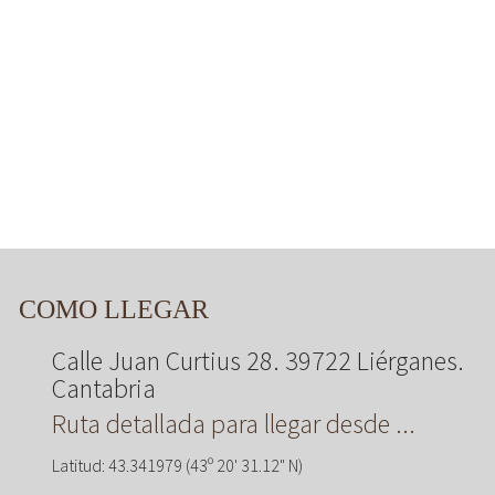
COMO LLEGAR
Calle Juan Curtius 28. 39722 Liérganes.
Cantabria
Ruta detallada para llegar desde ...
Latitud: 43.341979 (43º 20' 31.12" N)