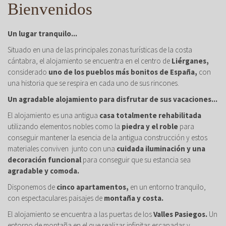
Bienvenidos
Un lugar tranquilo...
Situado en una de las principales zonas turísticas de la costa
cántabra, el alojamiento se encuentra en el centro de
Liérganes,
considerado
uno de los pueblos más bonitos de España,
con
una historia que se respira en cada uno de sus rincones.
Un agradable alojamiento para disfrutar de sus vacaciones...
El alojamiento es una antigua
casa totalmente rehabilitada
utilizando elementos nobles como la
piedra y el roble
para
conseguir mantener la esencia de la antigua construcción y estos
materiales conviven junto con una
cuidada iluminación y una
decoración funcional
para conseguir que su estancia sea
agradable y comoda.
Disponemos de
cinco apartamentos,
en un entorno tranquilo,
con espectaculares paisajes de
montaña y costa.
El alojamiento se encuentra a las puertas de los
Valles Pasiegos.
Un
entorno de montaña en el que realizar infinitas escapadas y