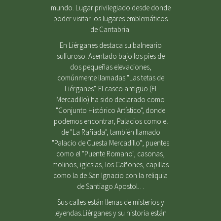
mundo. Lugar privilegiado desde donde
poder visitar los lugares emblemáticos
de Cantabria.
En Liérganes destaca su balneario
sulfuroso. Asentado bajo los pies de
dos pequeñas elevaciones,
comúnmente llamadas "Las tetas de
Liérganes". El casco antigüo (El
Mercadillo) ha sido declarado como
"Conjunto Histórico Artístico", donde
podemos encontrar, Palacios como el
de "La Rañada", también llamado
"Palacio de Cuesta Mercadillo"; puentes
como el "Puente Romano", casonas,
molinos, iglesias, los Cañones, capillas
como la de San Ignacio con la reliquia
de Santiago Apostol…
Sus calles están llenas de misterios y
leyendas.Liérganes y su historia están