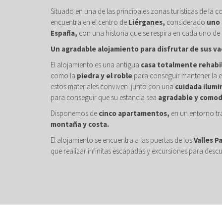
Situado en una de las principales zonas turísticas de la c
encuentra en el centro de
Liérganes,
considerado
uno 
España,
con una historia que se respira en cada uno de 
Un agradable alojamiento para disfrutar de sus va
El alojamiento es una antigua
casa totalmente rehabi
como la
piedra y el roble
para conseguir mantener la e
estos materiales conviven junto con una
cuidada ilumi
para conseguir que su estancia sea
agradable y comod
Disponemos de
cinco apartamentos,
en un entorno tr
montaña y costa.
El alojamiento se encuentra a las puertas de los
Valles P
que realizar infinitas escapadas y excursiones para descu