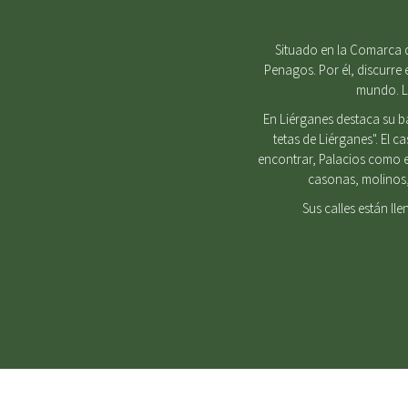
Situado en la Comarca d
Penagos. Por él, discurre 
mundo. Lu
En Liérganes destaca su b
tetas de Liérganes". El 
encontrar, Palacios como e
casonas, molinos, 
Sus calles están ll