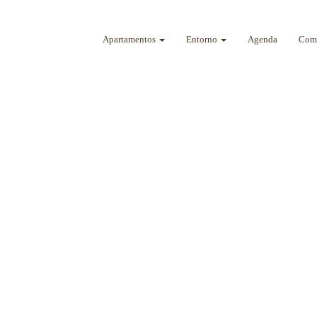
Apartamentos
Entorno
Agenda
Como
a sus sentidos