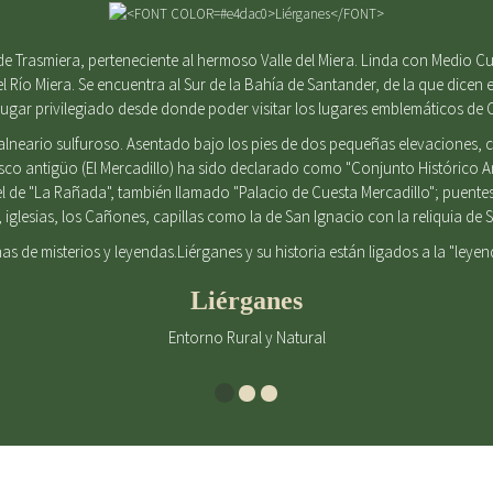
e Trasmiera, perteneciente al hermoso Valle del Miera. Linda con Medio Cu
el Río Miera. Se encuentra al Sur de la Bahía de Santander, de la que dicen e
gar privilegiado desde donde poder visitar los lugares emblemáticos de 
alneario sulfuroso. Asentado bajo los pies de dos pequeñas elevaciones
casco antigüo (El Mercadillo) ha sido declarado como "Conjunto Histórico 
l de "La Rañada", también llamado "Palacio de Cuesta Mercadillo"; puent
iglesias, los Cañones, capillas como la de San Ignacio con la reliquia d
enas de misterios y leyendas.Liérganes y su historia están ligados a la "leye
Liérganes
Entorno Rural y Natural