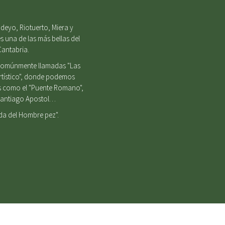
deyo, Riotuerto, Miera y
s una de las más bellas del
Cantabria.
, comúnmente llamadas "Las
Artístico", donde podemos
es como el "Puente Romano",
e Santiago Apostol…
nda del Hombre pez".