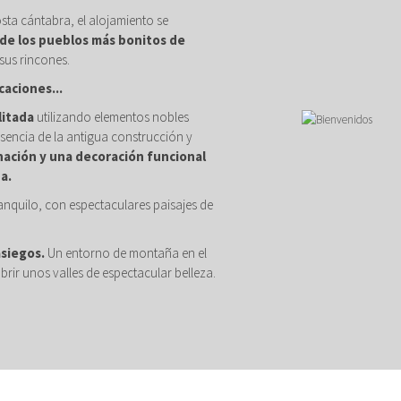
osta cántabra, el alojamiento se
de los pueblos más bonitos de
sus rincones.
caciones...
litada
utilizando elementos nobles
sencia de la antigua construcción y
nación y una decoración funcional
a.
anquilo, con espectaculares paisajes de
asiegos.
Un entorno de montaña en el
brir unos valles de espectacular belleza.