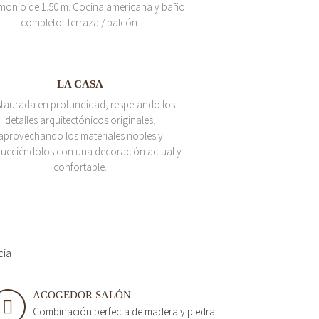
monio de 1.50 m. Cocina americana y baño
completo. Terraza / balcón.
LA CASA
taurada en profundidad, respetando los
detalles arquitectónicos originales,
aprovechando los materiales nobles y
queciéndolos con una decoración actual y
confortable.
cia
ACOGEDOR SALÓN
Combinación perfecta de madera y piedra.