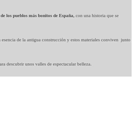
 de los pueblos más bonitos de España,
con una historia que se
 esencia de la antigua construcción y estos materiales conviven junto
ra descubrir unos valles de espectacular belleza.