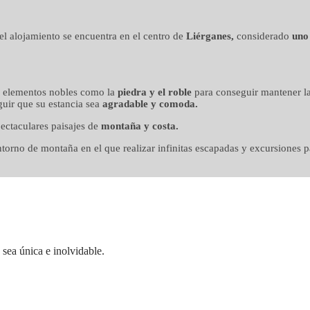
n mimo
, el alojamiento se encuentra en el centro de
Liérganes,
considerado
uno
o elementos nobles como la
piedra y el roble
para conseguir mantener la
uir que su estancia sea
agradable y comoda.
ectaculares paisajes de
montaña y costa.
orno de montaña en el que realizar infinitas escapadas y excursiones pa
sea única e inolvidable.