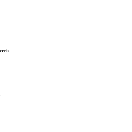
cería
.