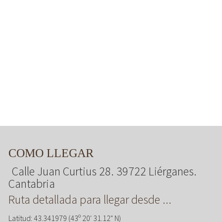
COMO LLEGAR
Calle Juan Curtius 28. 39722 Liérganes.
Cantabria
Ruta detallada para llegar desde ...
Latitud: 43.341979 (43º 20' 31.12" N)