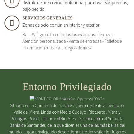
Disfrute de un servicio profesional para lavar sus prendas,
bajo pedido.
SERVICIOS GENERALES
Zonas de ocio común en interior y exterior.
Bar - Wifi gratuito en todas las estancias - Terraza -
Atención personalizada - Venta de entradas - Folletos e
Información turística - Juegos de mesa
Entorno Privilegiado
Situado en la Comarca de Trasmiera, perteneciente al hermoso
Valle del Miera. Linda con Medio Cudeyo, Riotuerto, Miera y
Penagos. Por él, discurre el Río Miera. Se encuentra al Sur de la
Bahía de Santander, de la que dicen es una de las más bellas del
mundo. Lugar privilegiado desde donde poder visitar los lugares