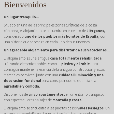
Bienvenidos
Un lugar tranquilo...
Situado en una de las principales zonas turísticas de la costa
cántabra, el alojamiento se encuentra en el centro de
Liérganes,
considerado
uno de los pueblos más bonitos de España,
con
una historia que se respira en cada uno de sus rincones.
Un agradable alojamiento para disfrutar de sus vacaciones...
El alojamiento es una antigua
casa totalmente rehabilitada
utilizando elementos nobles como la
piedra y el roble
para
conseguir mantener la esencia de la antigua construcción y estos
materiales conviven junto con una
cuidada iluminación y una
decoración funcional
para conseguir que su estancia sea
agradable y comoda.
Disponemos de
cinco apartamentos,
en un entorno tranquilo,
con espectaculares paisajes de
montaña y costa.
El alojamiento se encuentra a las puertas de los
Valles Pasiegos.
Un
entorno de montaña en el que realizar infinitas escapadas y