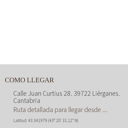
COMO LLEGAR
Calle Juan Curtius 28. 39722 Liérganes.
Cantabria
Ruta detallada para llegar desde ...
Latitud: 43.341979 (43º 20' 31.12" N)