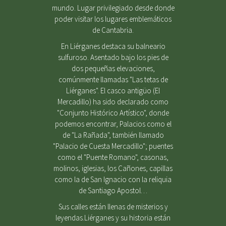
mundo. Lugar privilegiado desde donde
poder visitar los lugares emblemáticos
de Cantabria.
En Liérganes destaca su balneario
sulfuroso. Asentado bajo los pies de
dos pequeñas elevaciones,
comúnmente llamadas "Las tetas de
Liérganes". El casco antigüo (El
Mercadillo) ha sido declarado como
"Conjunto Histórico Artístico", donde
podemos encontrar, Palacios como el
de "La Rañada", también llamado
"Palacio de Cuesta Mercadillo"; puentes
como el "Puente Romano", casonas,
molinos, iglesias, los Cañones, capillas
como la de San Ignacio con la reliquia
de Santiago Apostol…
Sus calles están llenas de misterios y
leyendas.Liérganes y su historia están