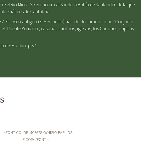
e el Río Miera. Se encuentra al Sur de la Bahía de Santander, de la que
emblemáticos de Cantabria.
s". El casco antigüo (El Mercadillo) ha sido declarado como "Conjunto
el "Puente Romano", casonas, molinos, iglesias, los Cañones, capillas
nda del Hombre pez".
s