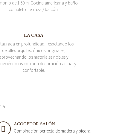
monio de 1.50 m. Cocina americana y baño
completo. Terraza / balcón.
LA CASA
taurada en profundidad, respetando los
detalles arquitectónicos originales,
aprovechando los materiales nobles y
queciéndolos con una decoración actual y
confortable.
cia
ACOGEDOR SALÓN
Combinación perfecta de madera y piedra.