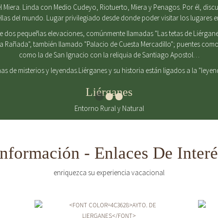
 Miera. Linda con Medio Cudeyo, Riotuerto, Miera y Penagos. Por él, discurr
ellas del mundo. Lugar privilegiado desde donde poder visitar los lugares 
de dos pequeñas elevaciones, comúnmente llamadas "Las tetas de Liérgane
La Rañada", también llamado "Palacio de Cuesta Mercadillo"; puentes como 
como la de San Ignacio con la reliquia de Santiago Apostol…
enas de misterios y leyendas.Liérganes y su historia están ligados a la "leye
Liérganes
Entorno Rural y Natural
Información - Enlaces De Interé
enriquezca su experiencia vacacional