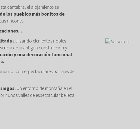
osta cántabra, el alojamiento se
de los pueblos más bonitos de
sus rincones.
caciones...
litada
utilizando elementos nobles
sencia de la antigua construcción y
nación y una decoración funcional
a.
anquilo, con espectaculares paisajes de
asiegos.
Un entorno de montaña en el
brir unos valles de espectacular belleza.