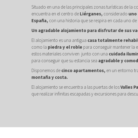
Situado en una de las principales zonas turísticas de la c
encuentra en el centro de
Liérganes,
considerado
uno 
España,
con una historia que se respira en cada uno de 
Un agradable alojamiento para disfrutar de sus va
El alojamiento es una antigua
casa totalmente rehabi
como la
piedra y el roble
para conseguir mantener la e
estos materiales conviven junto con una
cuidada ilumi
para conseguir que su estancia sea
agradable y comod
Disponemos de
cinco apartamentos,
en un entorno tr
montaña y costa.
El alojamiento se encuentra a las puertas de los
Valles P
que realizar infinitas escapadas y excursiones para descu