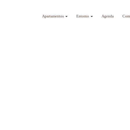
Apartamentos
Entorno
Agenda
Como
a sus sentidos