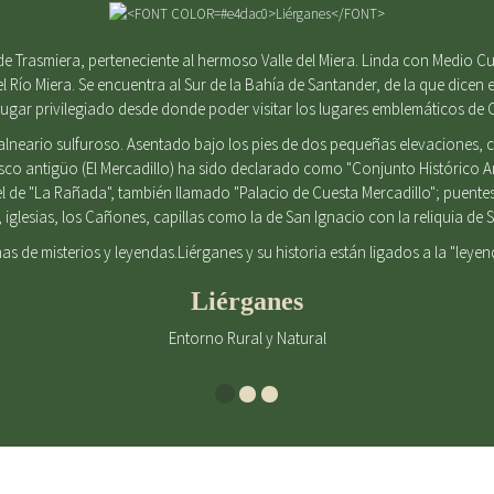
e Trasmiera, perteneciente al hermoso Valle del Miera. Linda con Medio Cu
el Río Miera. Se encuentra al Sur de la Bahía de Santander, de la que dicen e
gar privilegiado desde donde poder visitar los lugares emblemáticos de 
alneario sulfuroso. Asentado bajo los pies de dos pequeñas elevaciones
casco antigüo (El Mercadillo) ha sido declarado como "Conjunto Histórico 
l de "La Rañada", también llamado "Palacio de Cuesta Mercadillo"; puent
iglesias, los Cañones, capillas como la de San Ignacio con la reliquia d
enas de misterios y leyendas.Liérganes y su historia están ligados a la "leye
Liérganes
Entorno Rural y Natural