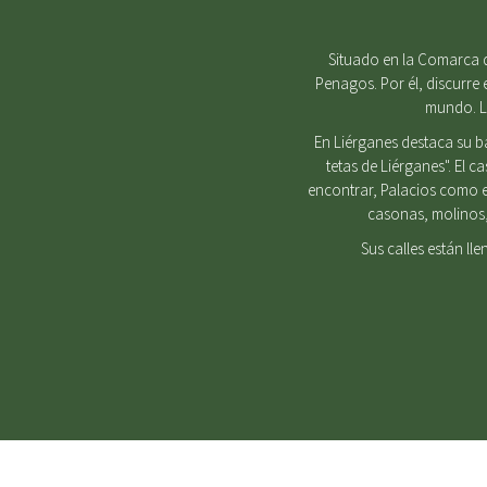
Situado en la Comarca d
Penagos. Por él, discurre 
mundo. Lu
En Liérganes destaca su b
tetas de Liérganes". El 
encontrar, Palacios como e
casonas, molinos, 
Sus calles están ll