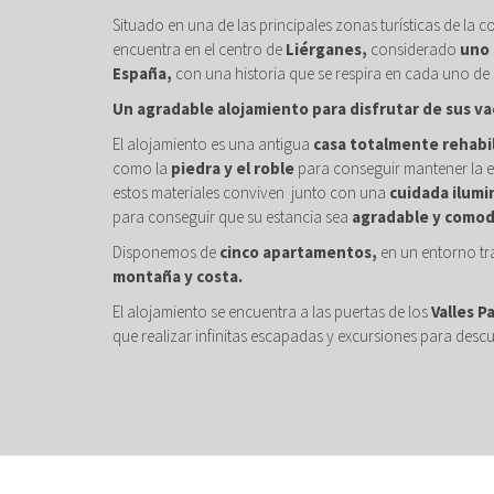
Situado en una de las principales zonas turísticas de la c
encuentra en el centro de
Liérganes,
considerado
uno 
España,
con una historia que se respira en cada uno de 
Un agradable alojamiento para disfrutar de sus va
El alojamiento es una antigua
casa totalmente rehabi
como la
piedra y el roble
para conseguir mantener la e
estos materiales conviven junto con una
cuidada ilumi
para conseguir que su estancia sea
agradable y comod
Disponemos de
cinco apartamentos,
en un entorno tr
montaña y costa.
El alojamiento se encuentra a las puertas de los
Valles P
que realizar infinitas escapadas y excursiones para descu