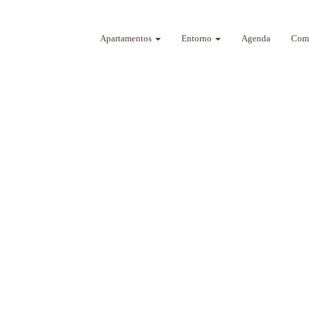
Apartamentos
Entorno
Agenda
Como
a sus sentidos