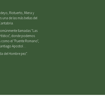
deyo, Riotuerto, Miera y
s una de las más bellas del
Cantabria.
, comúnmente llamadas "Las
Artístico", donde podemos
es como el "Puente Romano",
e Santiago Apostol…
nda del Hombre pez".