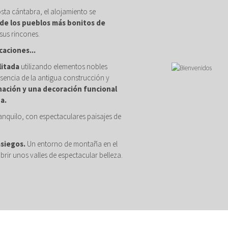
osta cántabra, el alojamiento se
de los pueblos más bonitos de
sus rincones.
caciones...
litada
utilizando elementos nobles
sencia de la antigua construcción y
nación y una decoración funcional
a.
anquilo, con espectaculares paisajes de
asiegos.
Un entorno de montaña en el
brir unos valles de espectacular belleza.