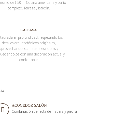
monio de 1.50 m. Cocina americana y baño
completo. Terraza / balcón.
LA CASA
taurada en profundidad, respetando los
detalles arquitectónicos originales,
aprovechando los materiales nobles y
queciéndolos con una decoración actual y
confortable.
cia
ACOGEDOR SALÓN
Combinación perfecta de madera y piedra.