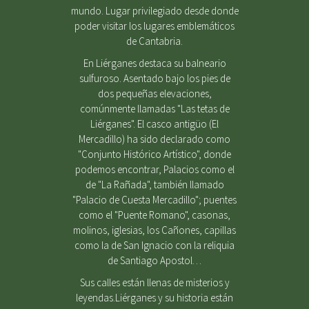
mundo. Lugar privilegiado desde donde
poder visitar los lugares emblemáticos
de Cantabria.
En Liérganes destaca su balneario
sulfuroso. Asentado bajo los pies de
dos pequeñas elevaciones,
comúnmente llamadas "Las tetas de
Liérganes". El casco antigüo (El
Mercadillo) ha sido declarado como
"Conjunto Histórico Artístico", donde
podemos encontrar, Palacios como el
de "La Rañada", también llamado
"Palacio de Cuesta Mercadillo"; puentes
como el "Puente Romano", casonas,
molinos, iglesias, los Cañones, capillas
como la de San Ignacio con la reliquia
de Santiago Apostol…
Sus calles están llenas de misterios y
leyendas.Liérganes y su historia están