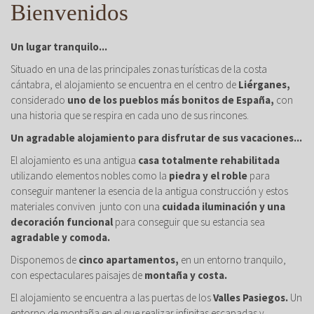
Bienvenidos
Un lugar tranquilo...
Situado en una de las principales zonas turísticas de la costa
cántabra, el alojamiento se encuentra en el centro de
Liérganes,
considerado
uno de los pueblos más bonitos de España,
con
una historia que se respira en cada uno de sus rincones.
Un agradable alojamiento para disfrutar de sus vacaciones...
El alojamiento es una antigua
casa totalmente rehabilitada
utilizando elementos nobles como la
piedra y el roble
para
conseguir mantener la esencia de la antigua construcción y estos
materiales conviven junto con una
cuidada iluminación y una
decoración funcional
para conseguir que su estancia sea
agradable y comoda.
Disponemos de
cinco apartamentos,
en un entorno tranquilo,
con espectaculares paisajes de
montaña y costa.
El alojamiento se encuentra a las puertas de los
Valles Pasiegos.
Un
entorno de montaña en el que realizar infinitas escapadas y