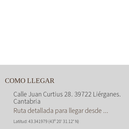
COMO LLEGAR
Calle Juan Curtius 28. 39722 Liérganes.
Cantabria
Ruta detallada para llegar desde ...
Latitud: 43.341979 (43º 20' 31.12" N)