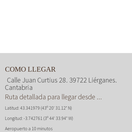
COMO LLEGAR
Calle Juan Curtius 28. 39722 Liérganes.
Cantabria
Ruta detallada para llegar desde ...
Latitud: 43.341979 (43º 20' 31.12" N)
Longitud: -3.742761 (3º 44' 33.94" W)
Aeropuerto a 10 minutos