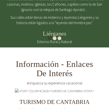
casonas, molinos, iglesias, los Cañones, capillas como la de San
Ignacio con la reliquia de Santiago Apostol…
Sus calles están llenas de misterios y leyendas.Liérganes y su
historia están ligados a la "leyenda del Hombre pez".
Liérganes
Entorno Rural y Natural
Información - Enlaces
De Interés
enriquezca su experiencia vacacional
TURISMO DE CANTABRIA