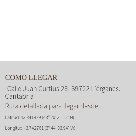
COMO LLEGAR
Calle Juan Curtius 28. 39722 Liérganes.
Cantabria
Ruta detallada para llegar desde ...
Latitud: 43.341979 (43º 20' 31.12" N)
Longitud: -3.742761 (3º 44' 33.94" W)