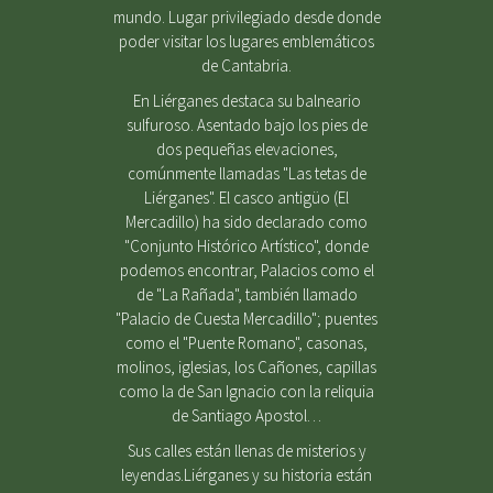
mundo. Lugar privilegiado desde donde
poder visitar los lugares emblemáticos
de Cantabria.
En Liérganes destaca su balneario
sulfuroso. Asentado bajo los pies de
dos pequeñas elevaciones,
comúnmente llamadas "Las tetas de
Liérganes". El casco antigüo (El
Mercadillo) ha sido declarado como
"Conjunto Histórico Artístico", donde
podemos encontrar, Palacios como el
de "La Rañada", también llamado
"Palacio de Cuesta Mercadillo"; puentes
como el "Puente Romano", casonas,
molinos, iglesias, los Cañones, capillas
como la de San Ignacio con la reliquia
de Santiago Apostol…
Sus calles están llenas de misterios y
leyendas.Liérganes y su historia están