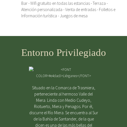
Bar - Wifi gratuito en todas las estancias - Terraza -
Atención personalizada - Venta de entradas - Folletos e
Información turística - Juegos de mesa
Entorno Privilegiado
Situado en la Comarca de Trasmiera,
perteneciente al hermoso Valle del
Miera. Linda con Medio Cudeyo,
Riotuerto, Miera y Penagos. Por él,
discurre el Río Miera. Se encuentra al Sur
de la Bahía de Santander, de la que
dicen es una de las más bellas del