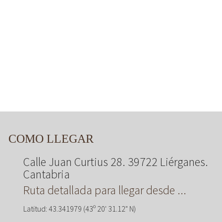
COMO LLEGAR
Calle Juan Curtius 28. 39722 Liérganes.
Cantabria
Ruta detallada para llegar desde ...
Latitud: 43.341979 (43º 20' 31.12" N)