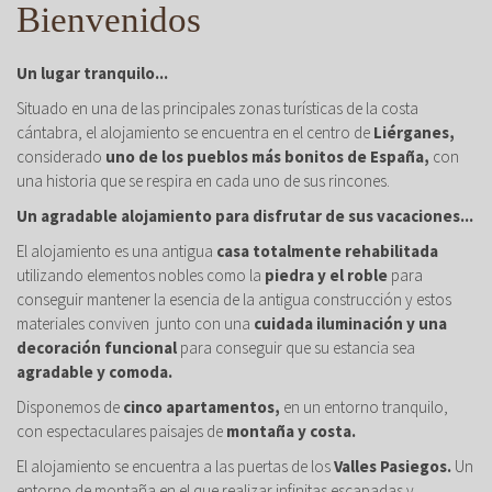
Bienvenidos
Un lugar tranquilo...
Situado en una de las principales zonas turísticas de la costa
cántabra, el alojamiento se encuentra en el centro de
Liérganes,
considerado
uno de los pueblos más bonitos de España,
con
una historia que se respira en cada uno de sus rincones.
Un agradable alojamiento para disfrutar de sus vacaciones...
El alojamiento es una antigua
casa totalmente rehabilitada
utilizando elementos nobles como la
piedra y el roble
para
conseguir mantener la esencia de la antigua construcción y estos
materiales conviven junto con una
cuidada iluminación y una
decoración funcional
para conseguir que su estancia sea
agradable y comoda.
Disponemos de
cinco apartamentos,
en un entorno tranquilo,
con espectaculares paisajes de
montaña y costa.
El alojamiento se encuentra a las puertas de los
Valles Pasiegos.
Un
entorno de montaña en el que realizar infinitas escapadas y