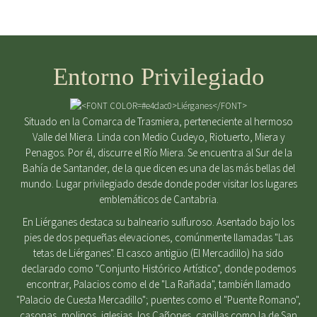
Entorno Privilegiado
Situado en la Comarca de Trasmiera, perteneciente al hermoso
Valle del Miera. Linda con Medio Cudeyo, Riotuerto, Miera y
Penagos. Por él, discurre el Río Miera. Se encuentra al Sur de la
Bahía de Santander, de la que dicen es una de las más bellas del
mundo. Lugar privilegiado desde donde poder visitar los lugares
emblemáticos de Cantabria.
En Liérganes destaca su balneario sulfuroso. Asentado bajo los
pies de dos pequeñas elevaciones, comúnmente llamadas "Las
tetas de Liérganes". El casco antigüo (El Mercadillo) ha sido
declarado como "Conjunto Histórico Artístico", donde podemos
encontrar, Palacios como el de "La Rañada", también llamado
"Palacio de Cuesta Mercadillo"; puentes como el "Puente Romano",
casonas, molinos, iglesias, los Cañones, capillas como la de San