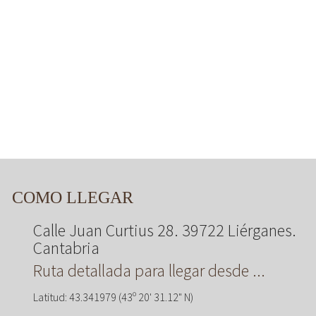
COMO LLEGAR
Calle Juan Curtius 28. 39722 Liérganes.
Cantabria
Ruta detallada para llegar desde ...
Latitud: 43.341979 (43º 20' 31.12" N)