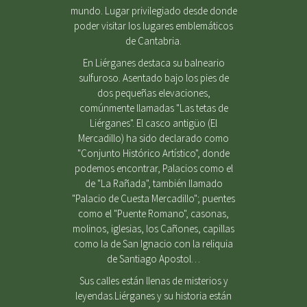
mundo. Lugar privilegiado desde donde
poder visitar los lugares emblemáticos
de Cantabria.
En Liérganes destaca su balneario
sulfuroso. Asentado bajo los pies de
dos pequeñas elevaciones,
comúnmente llamadas "Las tetas de
Liérganes". El casco antigüo (El
Mercadillo) ha sido declarado como
"Conjunto Histórico Artístico", donde
podemos encontrar, Palacios como el
de "La Rañada", también llamado
"Palacio de Cuesta Mercadillo"; puentes
como el "Puente Romano", casonas,
molinos, iglesias, los Cañones, capillas
como la de San Ignacio con la reliquia
de Santiago Apostol…
Sus calles están llenas de misterios y
leyendas.Liérganes y su historia están