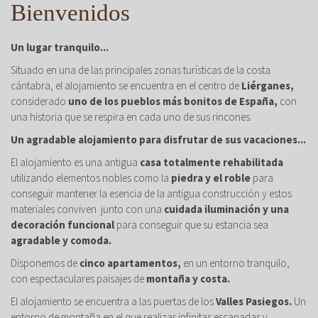
Bienvenidos
Un lugar tranquilo...
Situado en una de las principales zonas turísticas de la costa
cántabra, el alojamiento se encuentra en el centro de
Liérganes,
considerado
uno de los pueblos más bonitos de España,
con
una historia que se respira en cada uno de sus rincones.
Un agradable alojamiento para disfrutar de sus vacaciones...
El alojamiento es una antigua
casa totalmente rehabilitada
utilizando elementos nobles como la
piedra y el roble
para
conseguir mantener la esencia de la antigua construcción y estos
materiales conviven junto con una
cuidada iluminación y una
decoración funcional
para conseguir que su estancia sea
agradable y comoda.
Disponemos de
cinco apartamentos,
en un entorno tranquilo,
con espectaculares paisajes de
montaña y costa.
El alojamiento se encuentra a las puertas de los
Valles Pasiegos.
Un
entorno de montaña en el que realizar infinitas escapadas y