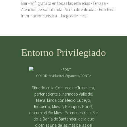
Bar - Wifi gratuito en todas las estancias - Terraza -
Atención personalizada - Venta de entradas - Folletos e
Información turística - Juegos de mesa
Entorno Privilegiado
Situado en la Comarca de Trasmiera,
perteneciente al hermoso Valle del
Miera. Linda con Medio Cudeyo,
Riotuerto, Miera y Penagos. Por él,
discurre el Río Miera. Se encuentra al Sur
de la Bahía de Santander, de la que
dicen es una de las más bellas del