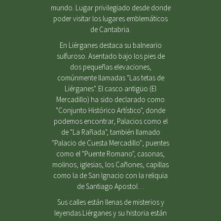
mundo. Lugar privilegiado desde donde
poder visitar los lugares emblemáticos
de Cantabria.
En Liérganes destaca su balneario
sulfuroso. Asentado bajo los pies de
dos pequeñas elevaciones,
comúnmente llamadas "Las tetas de
Liérganes". El casco antigüo (El
Mercadillo) ha sido declarado como
"Conjunto Histórico Artístico", donde
podemos encontrar, Palacios como el
de "La Rañada", también llamado
"Palacio de Cuesta Mercadillo"; puentes
como el "Puente Romano", casonas,
molinos, iglesias, los Cañones, capillas
como la de San Ignacio con la reliquia
de Santiago Apostol…
Sus calles están llenas de misterios y
leyendas.Liérganes y su historia están