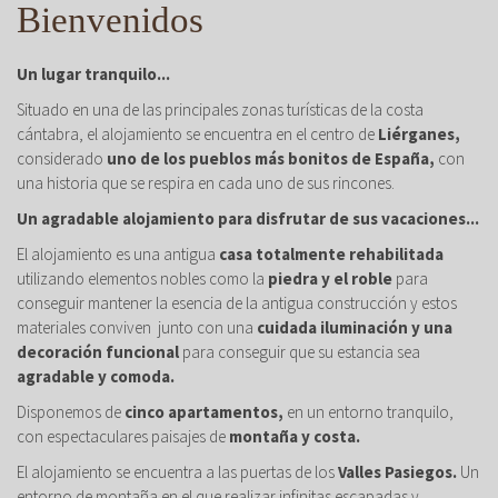
Bienvenidos
Un lugar tranquilo...
Situado en una de las principales zonas turísticas de la costa
cántabra, el alojamiento se encuentra en el centro de
Liérganes,
considerado
uno de los pueblos más bonitos de España,
con
una historia que se respira en cada uno de sus rincones.
Un agradable alojamiento para disfrutar de sus vacaciones...
El alojamiento es una antigua
casa totalmente rehabilitada
utilizando elementos nobles como la
piedra y el roble
para
conseguir mantener la esencia de la antigua construcción y estos
materiales conviven junto con una
cuidada iluminación y una
decoración funcional
para conseguir que su estancia sea
agradable y comoda.
Disponemos de
cinco apartamentos,
en un entorno tranquilo,
con espectaculares paisajes de
montaña y costa.
El alojamiento se encuentra a las puertas de los
Valles Pasiegos.
Un
entorno de montaña en el que realizar infinitas escapadas y