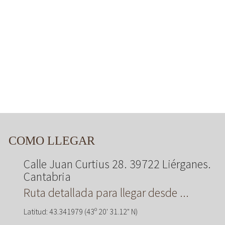
COMO LLEGAR
Calle Juan Curtius 28. 39722 Liérganes.
Cantabria
Ruta detallada para llegar desde ...
Latitud: 43.341979 (43º 20' 31.12" N)