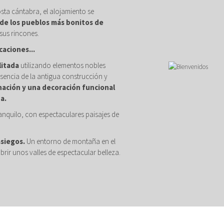
osta cántabra, el alojamiento se
de los pueblos más bonitos de
sus rincones.
caciones...
litada
utilizando elementos nobles
sencia de la antigua construcción y
nación y una decoración funcional
a.
anquilo, con espectaculares paisajes de
asiegos.
Un entorno de montaña en el
brir unos valles de espectacular belleza.