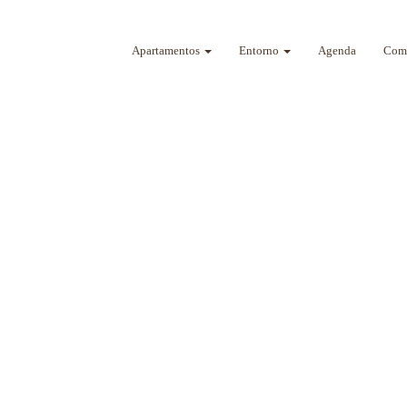
Apartamentos
Entorno
Agenda
Como
a sus sentidos