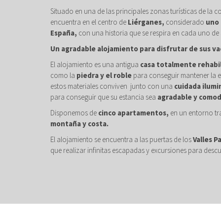
Situado en una de las principales zonas turísticas de la c
encuentra en el centro de
Liérganes,
considerado
uno 
España,
con una historia que se respira en cada uno de 
Un agradable alojamiento para disfrutar de sus va
El alojamiento es una antigua
casa totalmente rehabi
como la
piedra y el roble
para conseguir mantener la e
estos materiales conviven junto con una
cuidada ilumi
para conseguir que su estancia sea
agradable y comod
Disponemos de
cinco apartamentos,
en un entorno tr
montaña y costa.
El alojamiento se encuentra a las puertas de los
Valles P
que realizar infinitas escapadas y excursiones para descu