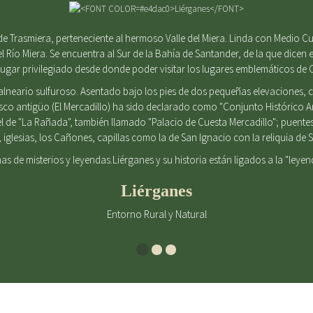
e Trasmiera, perteneciente al hermoso Valle del Miera. Linda con Medio Cu
el Río Miera. Se encuentra al Sur de la Bahía de Santander, de la que dicen e
gar privilegiado desde donde poder visitar los lugares emblemáticos de 
alneario sulfuroso. Asentado bajo los pies de dos pequeñas elevaciones
casco antigüo (El Mercadillo) ha sido declarado como "Conjunto Histórico 
l de "La Rañada", también llamado "Palacio de Cuesta Mercadillo"; puent
iglesias, los Cañones, capillas como la de San Ignacio con la reliquia d
enas de misterios y leyendas.Liérganes y su historia están ligados a la "leye
Liérganes
Entorno Rural y Natural