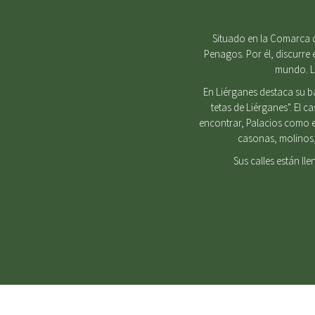
Situado en la Comarca d
Penagos. Por él, discurre 
mundo. Lu
En Liérganes destaca su b
tetas de Liérganes". El 
encontrar, Palacios como e
casonas, molinos, 
Sus calles están ll