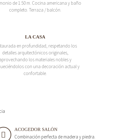
monio de 1.50 m. Cocina americana y baño
completo. Terraza / balcón.
LA CASA
taurada en profundidad, respetando los
detalles arquitectónicos originales,
aprovechando los materiales nobles y
queciéndolos con una decoración actual y
confortable.
cia
ACOGEDOR SALÓN
Combinación perfecta de madera y piedra.