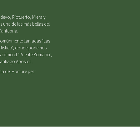
deyo, Riotuerto, Miera y
s una de las más bellas del
Cantabria.
, comúnmente llamadas "Las
Artístico", donde podemos
es como el "Puente Romano",
e Santiago Apostol…
nda del Hombre pez".