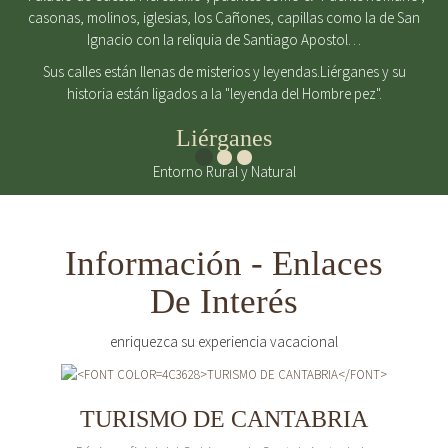
casonas, molinos, iglesias, los Cañones, capillas como la de San
Ignacio con la reliquia de Santiago Apostol…
Sus calles están llenas de misterios y leyendas.Liérganes y su
historia están ligados a la "leyenda del Hombre pez".
Liérganes
Entorno Rural y Natural
Información - Enlaces
De Interés
enriquezca su experiencia vacacional
TURISMO DE CANTABRIA