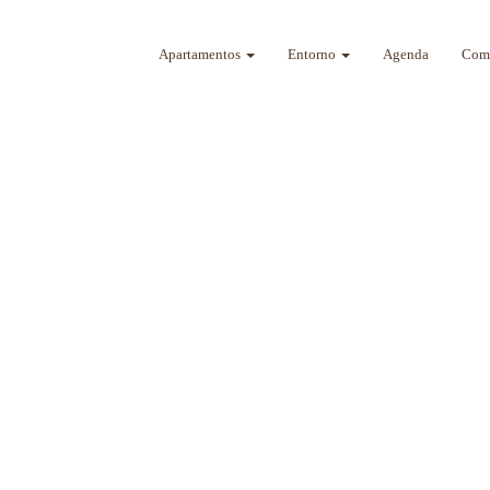
Apartamentos
Entorno
Agenda
Como
a sus sentidos