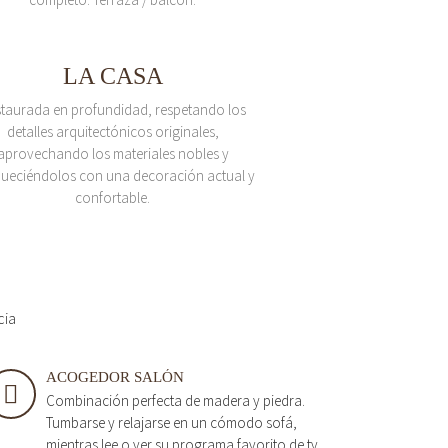
LA CASA
taurada en profundidad, respetando los
detalles arquitectónicos originales,
aprovechando los materiales nobles y
queciéndolos con una decoración actual y
confortable.
cia
ACOGEDOR SALÓN
Combinación perfecta de madera y piedra.
Tumbarse y relajarse en un cómodo sofá,
mientras lee o ver su programa favorito de tv.