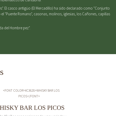
s". El casco antigüo (El Mercadillo) ha sido declarado como "Conjunto
el "Puente Romano", casonas, molinos, iglesias, los Cañones, capillas
nda del Hombre pez".
s
HISKY BAR LOS PICOS