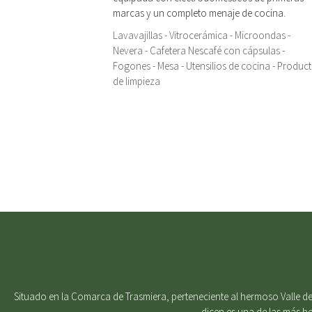
marcas y un completo menaje de cocina.
Lavavajillas - Vitrocerámica - Microondas -
Nevera - Cafetera Nescafé con cápsulas -
Fogones - Mesa - Utensilios de cocina - Produc
de limpieza
Situado en la Comarca de Trasmiera, perteneciente al hermoso Valle del
dicen es una de las más b