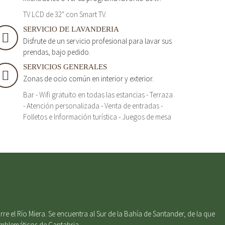
TV LCD de 32" con Smart TV.
SERVICIO DE LAVANDERIA
Disfrute de un servicio profesional para lavar sus
prendas, bajo pedido.
SERVICIOS GENERALES
Zonas de ocio común en interior y exterior.
Bar - Wifi gratuito en todas las estancias - Terraza
- Atención personalizada - Venta de entradas -
Folletos e Información turística - Juegos de mesa
e el Río Miera. Se encuentra al Sur de la Bahía de Santander, de la que
emblemáticos de Cantabria.