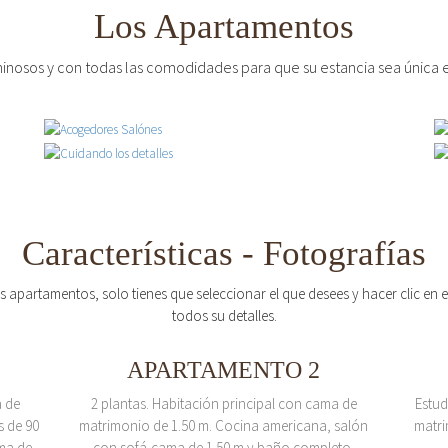
Los Apartamentos
inosos y con todas las comodidades para que su estancia sea única e
Características - Fotografías
os apartamentos, solo tienes que seleccionar el que desees y hacer clic en
todos su detalles.
APARTAMENTO 2
a de
2 plantas. Habitación principal con cama de
Estud
s de 90
matrimonio de 1.50 m. Cocina americana, salón
matri
ma de
con sofá-cama de 1.50 m y baño completo.