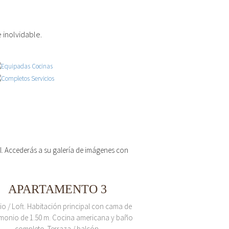
 inolvidable.
 el. Accederás a su galería de imágenes con
APARTAMENTO 3
io / Loft. Habitación principal con cama de
monio de 1.50 m. Cocina americana y baño
completo. Terraza / balcón.