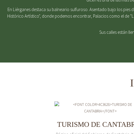
En Liérganes destaca su balneario sulfuroso. Asentado bajo los pies 
Histórico Artístico", donde podemos encontrar, Palacios como el de "
Sus calles están ll
TURISMO DE CANTAB