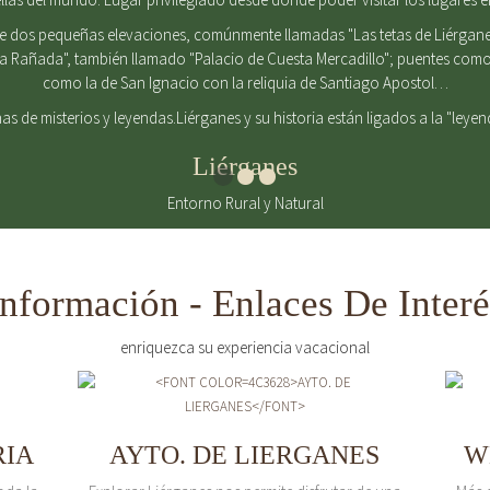
de dos pequeñas elevaciones, comúnmente llamadas "Las tetas de Liérgane
La Rañada", también llamado "Palacio de Cuesta Mercadillo"; puentes como 
como la de San Ignacio con la reliquia de Santiago Apostol…
enas de misterios y leyendas.Liérganes y su historia están ligados a la "leye
Liérganes
Entorno Rural y Natural
Información - Enlaces De Interé
enriquezca su experiencia vacacional
RIA
AYTO. DE LIERGANES
W