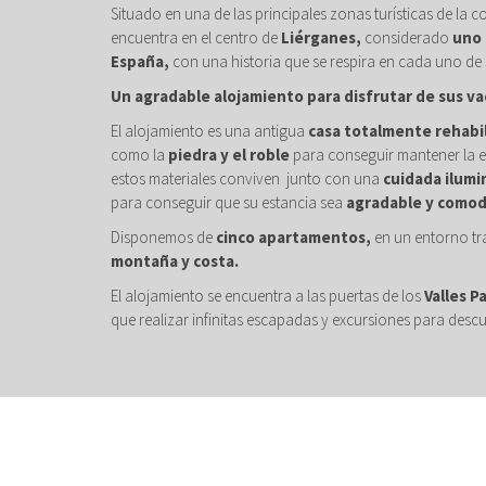
Situado en una de las principales zonas turísticas de la c
encuentra en el centro de
Liérganes,
considerado
uno 
España,
con una historia que se respira en cada uno de 
Un agradable alojamiento para disfrutar de sus va
El alojamiento es una antigua
casa totalmente rehabi
como la
piedra y el roble
para conseguir mantener la e
estos materiales conviven junto con una
cuidada ilumi
para conseguir que su estancia sea
agradable y comod
Disponemos de
cinco apartamentos,
en un entorno tr
montaña y costa.
El alojamiento se encuentra a las puertas de los
Valles P
que realizar infinitas escapadas y excursiones para descu