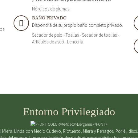
Nórdicos de plumas
BAÑO PRIVADO
Dispondrá de su propio baño completo privado.
tos
Secador de pelo - Toallas - Secador de toallas -
Artículos de aseo - Lencería
Entorno Privilegiado
 Miera. Linda con Medio Cudeyo, Riotuerto, Miera y Penagos. Por él, discurr
ellas del mundo. Lugar privilegiado desde donde poder visitar los lugares 