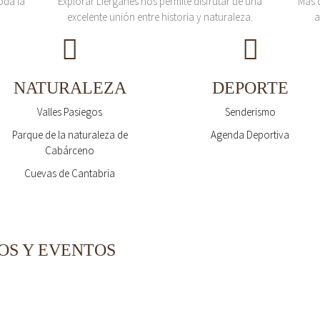
oda la
Explorar Liérganes nos permite disfrutar de una
Más 
excelente unión entre historia y naturaleza.
a
NATURALEZA
DEPORTE
Valles Pasiegos
Senderismo
Parque de la naturaleza de
Agenda Deportiva
Cabárceno
Cuevas de Cantabria
OS Y EVENTOS