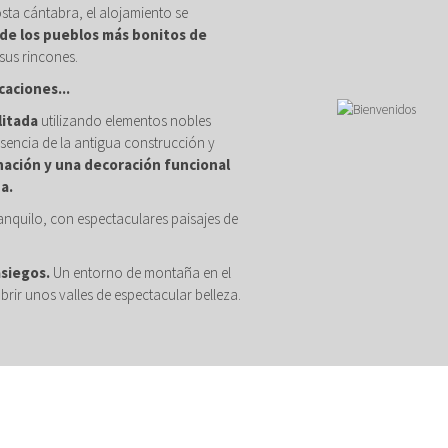
osta cántabra, el alojamiento se
de los pueblos más bonitos de
sus rincones.
caciones...
litada
utilizando elementos nobles
sencia de la antigua construcción y
nación y una decoración funcional
a.
anquilo, con espectaculares paisajes de
asiegos.
Un entorno de montaña en el
brir unos valles de espectacular belleza.