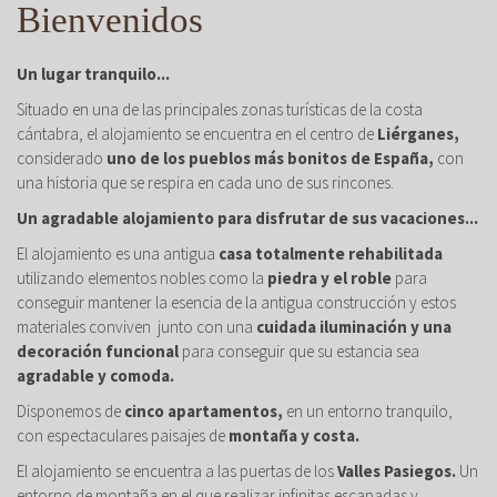
Bienvenidos
Un lugar tranquilo...
Situado en una de las principales zonas turísticas de la costa
cántabra, el alojamiento se encuentra en el centro de
Liérganes,
considerado
uno de los pueblos más bonitos de España,
con
una historia que se respira en cada uno de sus rincones.
Un agradable alojamiento para disfrutar de sus vacaciones...
El alojamiento es una antigua
casa totalmente rehabilitada
utilizando elementos nobles como la
piedra y el roble
para
conseguir mantener la esencia de la antigua construcción y estos
materiales conviven junto con una
cuidada iluminación y una
decoración funcional
para conseguir que su estancia sea
agradable y comoda.
Disponemos de
cinco apartamentos,
en un entorno tranquilo,
con espectaculares paisajes de
montaña y costa.
El alojamiento se encuentra a las puertas de los
Valles Pasiegos.
Un
entorno de montaña en el que realizar infinitas escapadas y