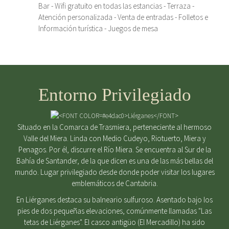
Bar - Wifi gratuito en todas las estancias - Terraza -
Atención personalizada - Venta de entradas - Folletos e
Información turística - Juegos de mesa
Entorno Privilegiado
Situado en la Comarca de Trasmiera, perteneciente al hermoso
Valle del Miera. Linda con Medio Cudeyo, Riotuerto, Miera y
Penagos. Por él, discurre el Río Miera. Se encuentra al Sur de la
Bahía de Santander, de la que dicen es una de las más bellas del
mundo. Lugar privilegiado desde donde poder visitar los lugares
emblemáticos de Cantabria.
En Liérganes destaca su balneario sulfuroso. Asentado bajo los
pies de dos pequeñas elevaciones, comúnmente llamadas "Las
tetas de Liérganes". El casco antigüo (El Mercadillo) ha sido