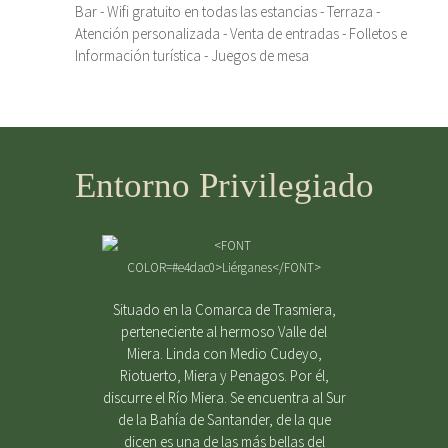
Bar - Wifi gratuito en todas las estancias - Terraza -
Atención personalizada - Venta de entradas - Folletos e
Información turística - Juegos de mesa
Entorno Privilegiado
Situado en la Comarca de Trasmiera,
perteneciente al hermoso Valle del
Miera. Linda con Medio Cudeyo,
Riotuerto, Miera y Penagos. Por él,
discurre el Río Miera. Se encuentra al Sur
de la Bahía de Santander, de la que
dicen es una de las más bellas del