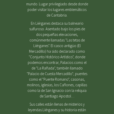
mundo. Lugar privilegiado desde donde
poder visitar los lugares emblemáticos
de Cantabria.
En Liérganes destaca su balneario
sulfuroso. Asentado bajo los pies de
dos pequeñas elevaciones,
comúnmente llamadas "Las tetas de
Liérganes". El casco antigüo (El
Mercadillo) ha sido declarado como
"Conjunto Histórico Artístico", donde
podemos encontrar, Palacios como el
de "La Rañada", también llamado
"Palacio de Cuesta Mercadillo"; puentes
como el "Puente Romano", casonas,
molinos, iglesias, los Cañones, capillas
como la de San Ignacio con la reliquia
de Santiago Apostol…
Sus calles están llenas de misterios y
leyendas.Liérganes y su historia están