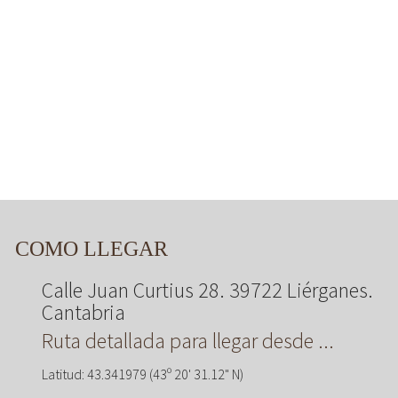
COMO LLEGAR
Calle Juan Curtius 28. 39722 Liérganes.
Cantabria
Ruta detallada para llegar desde ...
Latitud: 43.341979 (43º 20' 31.12" N)