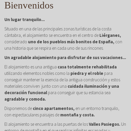
Bienvenidos
Un lugar tranquilo...
Situado en una de las principales zonas turísticas de la costa
cántabra, el alojamiento se encuentra en el centro de
Liérganes,
considerado
uno de los pueblos más bonitos de España,
con
una historia que se respira en cada uno de sus rincones.
Un agradable alojamiento para disfrutar de sus vacaciones...
El alojamiento es una antigua
casa totalmente rehabilitada
utilizando elementos nobles como la
piedra y el roble
para
conseguir mantener la esencia de la antigua construcción y estos
materiales conviven junto con una
cuidada iluminación y una
decoración funcional
para conseguir que su estancia sea
agradable y comoda.
Disponemos de
cinco apartamentos,
en un entorno tranquilo,
con espectaculares paisajes de
montaña y costa.
El alojamiento se encuentra a las puertas de los
Valles Pasiegos.
Un
entorno de montaña en el que realizar infinitas escapadas y