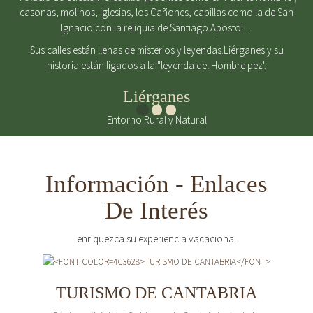
casonas, molinos, iglesias, los Cañones, capillas como la de San
Ignacio con la reliquia de Santiago Apostol…
Sus calles están llenas de misterios y leyendas.Liérganes y su
historia están ligados a la "leyenda del Hombre pez".
Liérganes
Entorno Rural y Natural
Información - Enlaces
De Interés
enriquezca su experiencia vacacional
TURISMO DE CANTABRIA