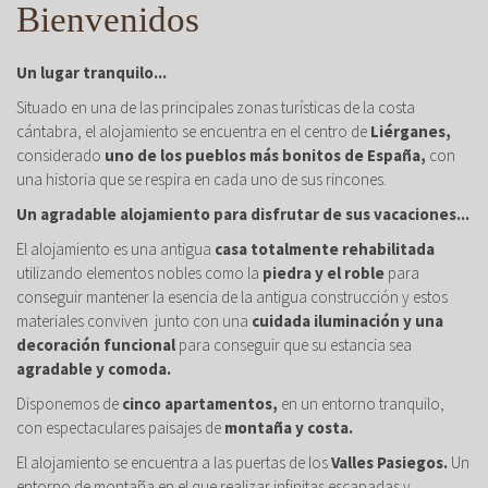
Bienvenidos
Un lugar tranquilo...
Situado en una de las principales zonas turísticas de la costa
cántabra, el alojamiento se encuentra en el centro de
Liérganes,
considerado
uno de los pueblos más bonitos de España,
con
una historia que se respira en cada uno de sus rincones.
Un agradable alojamiento para disfrutar de sus vacaciones...
El alojamiento es una antigua
casa totalmente rehabilitada
utilizando elementos nobles como la
piedra y el roble
para
conseguir mantener la esencia de la antigua construcción y estos
materiales conviven junto con una
cuidada iluminación y una
decoración funcional
para conseguir que su estancia sea
agradable y comoda.
Disponemos de
cinco apartamentos,
en un entorno tranquilo,
con espectaculares paisajes de
montaña y costa.
El alojamiento se encuentra a las puertas de los
Valles Pasiegos.
Un
entorno de montaña en el que realizar infinitas escapadas y