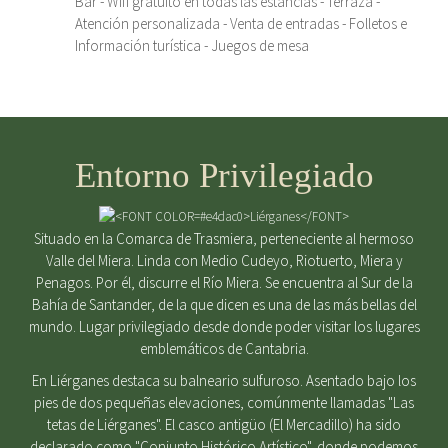
Bar - Wifi gratuito en todas las estancias - Terraza -
Atención personalizada - Venta de entradas - Folletos e
Información turística - Juegos de mesa
Entorno Privilegiado
Situado en la Comarca de Trasmiera, perteneciente al hermoso
Valle del Miera. Linda con Medio Cudeyo, Riotuerto, Miera y
Penagos. Por él, discurre el Río Miera. Se encuentra al Sur de la
Bahía de Santander, de la que dicen es una de las más bellas del
mundo. Lugar privilegiado desde donde poder visitar los lugares
emblemáticos de Cantabria.
En Liérganes destaca su balneario sulfuroso. Asentado bajo los
pies de dos pequeñas elevaciones, comúnmente llamadas "Las
tetas de Liérganes". El casco antigüo (El Mercadillo) ha sido
declarado como "Conjunto Histórico Artístico", donde podemos