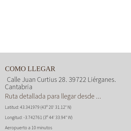
COMO LLEGAR
Calle Juan Curtius 28. 39722 Liérganes.
Cantabria
Ruta detallada para llegar desde ...
Latitud: 43.341979 (43º 20' 31.12" N)
Longitud: -3.742761 (3º 44' 33.94" W)
Aeropuerto a 10 minutos