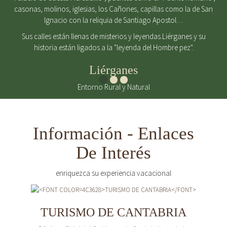
casonas, molinos, iglesias, los Cañones, capillas como la de San
Ignacio con la reliquia de Santiago Apostol…
Sus calles están llenas de misterios y leyendas.Liérganes y su
historia están ligados a la "leyenda del Hombre pez".
Liérganes
Entorno Rural y Natural
Información - Enlaces
De Interés
enriquezca su experiencia vacacional
TURISMO DE CANTABRIA