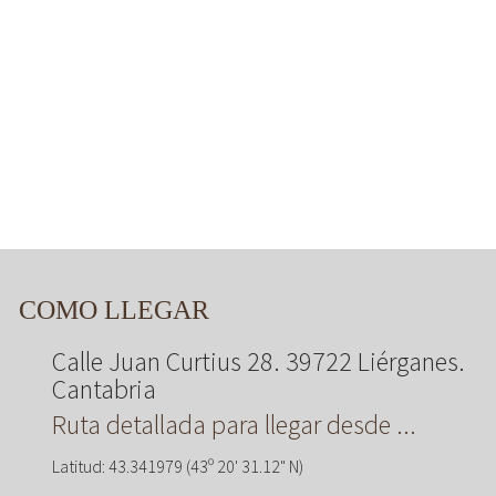
COMO LLEGAR
Calle Juan Curtius 28. 39722 Liérganes.
Cantabria
Ruta detallada para llegar desde ...
Latitud: 43.341979 (43º 20' 31.12" N)