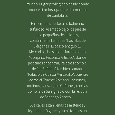
mundo. Lugar privilegiado desde donde
poder visitar los lugares emblemáticos
de Cantabria.
En Liérganes destaca su balneario
sulfuroso. Asentado bajo los pies de
dos pequeñas elevaciones,
comúnmente llamadas "Las tetas de
Liérganes". El casco antigüo (El
Mercadillo) ha sido declarado como
"Conjunto Histórico Artístico", donde
podemos encontrar, Palacios como el
de "La Rañada", también llamado
"Palacio de Cuesta Mercadillo"; puentes
como el "Puente Romano", casonas,
molinos, iglesias, los Cañones, capillas
como la de San Ignacio con la reliquia
de Santiago Apostol…
Sus calles están llenas de misterios y
leyendas.Liérganes y su historia están