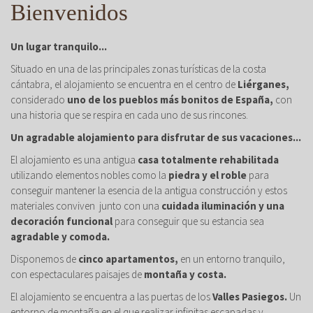
Bienvenidos
Un lugar tranquilo...
Situado en una de las principales zonas turísticas de la costa
cántabra, el alojamiento se encuentra en el centro de
Liérganes,
considerado
uno de los pueblos más bonitos de España,
con
una historia que se respira en cada uno de sus rincones.
Un agradable alojamiento para disfrutar de sus vacaciones...
El alojamiento es una antigua
casa totalmente rehabilitada
utilizando elementos nobles como la
piedra y el roble
para
conseguir mantener la esencia de la antigua construcción y estos
materiales conviven junto con una
cuidada iluminación y una
decoración funcional
para conseguir que su estancia sea
agradable y comoda.
Disponemos de
cinco apartamentos,
en un entorno tranquilo,
con espectaculares paisajes de
montaña y costa.
El alojamiento se encuentra a las puertas de los
Valles Pasiegos.
Un
entorno de montaña en el que realizar infinitas escapadas y