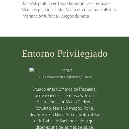
Bar - Wifi gratuito en todas las estancias - Terraza -
Atención personalizada - Venta de entradas - Folletos e
Información turística - Juegos de mesa
Entorno Privilegiado
Situado en la Comarca de Trasmiera,
perteneciente al hermoso Valle del
Miera. Linda con Medio Cudeyo,
Riotuerto, Miera y Penagos. Por él,
discurre el Río Miera. Se encuentra al Sur
de la Bahía de Santander, de la que
dicen es una de las más bellas del