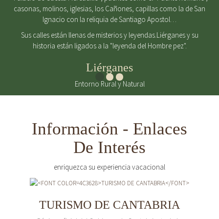
casonas, molinos, iglesias, los Cañones, capillas como la de San
Ignacio con la reliquia de Santiago Apostol…
Sus calles están llenas de misterios y leyendas.Liérganes y su
historia están ligados a la "leyenda del Hombre pez".
Liérganes
Entorno Rural y Natural
Información - Enlaces
De Interés
enriquezca su experiencia vacacional
TURISMO DE CANTABRIA