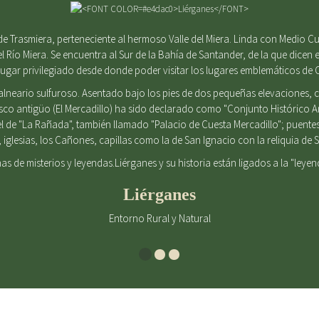
e Trasmiera, perteneciente al hermoso Valle del Miera. Linda con Medio Cu
el Río Miera. Se encuentra al Sur de la Bahía de Santander, de la que dicen e
gar privilegiado desde donde poder visitar los lugares emblemáticos de 
alneario sulfuroso. Asentado bajo los pies de dos pequeñas elevaciones
casco antigüo (El Mercadillo) ha sido declarado como "Conjunto Histórico 
l de "La Rañada", también llamado "Palacio de Cuesta Mercadillo"; puent
iglesias, los Cañones, capillas como la de San Ignacio con la reliquia d
enas de misterios y leyendas.Liérganes y su historia están ligados a la "leye
Liérganes
Entorno Rural y Natural