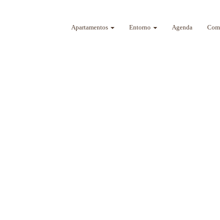
Apartamentos
Entorno
Agenda
Como
a sus sentidos