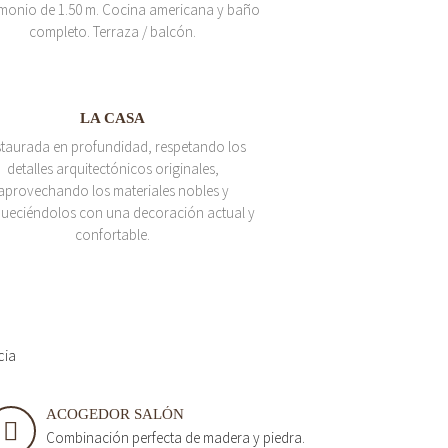
monio de 1.50 m. Cocina americana y baño
completo. Terraza / balcón.
LA CASA
taurada en profundidad, respetando los
detalles arquitectónicos originales,
aprovechando los materiales nobles y
queciéndolos con una decoración actual y
confortable.
cia
ACOGEDOR SALÓN
Combinación perfecta de madera y piedra.