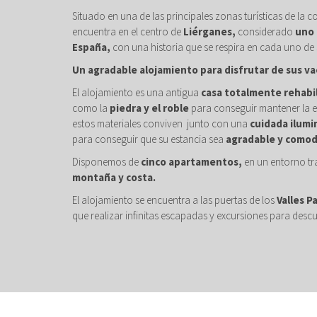
Situado en una de las principales zonas turísticas de la c
encuentra en el centro de
Liérganes,
considerado
uno 
España,
con una historia que se respira en cada uno de 
Un agradable alojamiento para disfrutar de sus va
El alojamiento es una antigua
casa totalmente rehabi
como la
piedra y el roble
para conseguir mantener la e
estos materiales conviven junto con una
cuidada ilumi
para conseguir que su estancia sea
agradable y comod
Disponemos de
cinco apartamentos,
en un entorno tr
montaña y costa.
El alojamiento se encuentra a las puertas de los
Valles P
que realizar infinitas escapadas y excursiones para descu