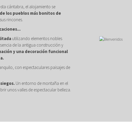
osta cántabra, el alojamiento se
de los pueblos más bonitos de
sus rincones.
caciones...
litada
utilizando elementos nobles
sencia de la antigua construcción y
nación y una decoración funcional
a.
anquilo, con espectaculares paisajes de
asiegos.
Un entorno de montaña en el
brir unos valles de espectacular belleza.