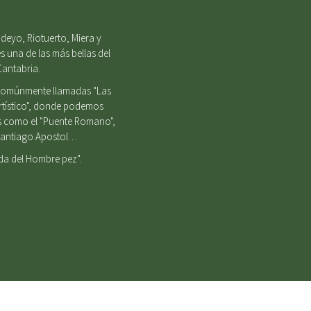
deyo, Riotuerto, Miera y
s una de las más bellas del
Cantabria.
, comúnmente llamadas "Las
Artístico", donde podemos
es como el "Puente Romano",
e Santiago Apostol…
nda del Hombre pez".