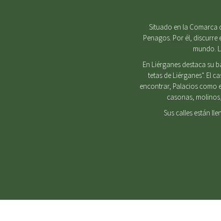
Situado en la Comarca d
Penagos. Por él, discurre 
mundo. Lu
En Liérganes destaca su b
tetas de Liérganes". El 
encontrar, Palacios como e
casonas, molinos, 
Sus calles están ll