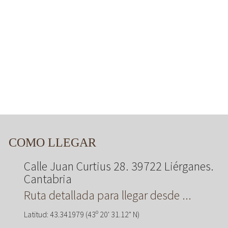
COMO LLEGAR
Calle Juan Curtius 28. 39722 Liérganes.
Cantabria
Ruta detallada para llegar desde ...
Latitud: 43.341979 (43º 20' 31.12" N)