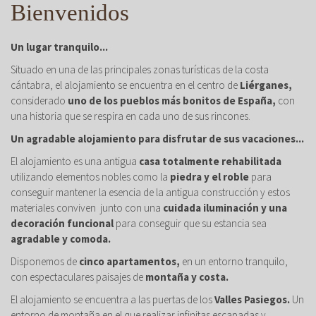
Bienvenidos
Un lugar tranquilo...
Situado en una de las principales zonas turísticas de la costa
cántabra, el alojamiento se encuentra en el centro de
Liérganes,
considerado
uno de los pueblos más bonitos de España,
con
una historia que se respira en cada uno de sus rincones.
Un agradable alojamiento para disfrutar de sus vacaciones...
El alojamiento es una antigua
casa totalmente rehabilitada
utilizando elementos nobles como la
piedra y el roble
para
conseguir mantener la esencia de la antigua construcción y estos
materiales conviven junto con una
cuidada iluminación y una
decoración funcional
para conseguir que su estancia sea
agradable y comoda.
Disponemos de
cinco apartamentos,
en un entorno tranquilo,
con espectaculares paisajes de
montaña y costa.
El alojamiento se encuentra a las puertas de los
Valles Pasiegos.
Un
entorno de montaña en el que realizar infinitas escapadas y