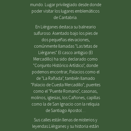
mundo. Lugar privilegiado desde donde
poder visitar los lugares emblemáticos
de Cantabria.
En Liérganes destaca su balneario
sulfuroso. Asentado bajo los pies de
dos pequeñas elevaciones,
comúnmente llamadas "Las tetas de
Liérganes". El casco antigüo (El
Mercadillo) ha sido declarado como
"Conjunto Histórico Artístico", donde
podemos encontrar, Palacios como el
de "La Rañada", también llamado
"Palacio de Cuesta Mercadillo"; puentes
como el "Puente Romano", casonas,
molinos, iglesias, los Cañones, capillas
como la de San Ignacio con la reliquia
de Santiago Apostol…
Sus calles están llenas de misterios y
leyendas.Liérganes y su historia están