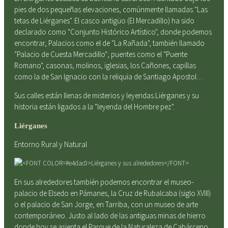
pies de dos pequeñas elevaciones, comúnmente llamadas "Las
tetas de Liérganes". El casco antigüo (El Mercadillo) ha sido
declarado como "Conjunto Histórico Artístico", donde podemos
encontrar, Palacios como el de "La Rañada", también llamado
"Palacio de Cuesta Mercadillo"; puentes como el "Puente
Romano", casonas, molinos, iglesias, los Cañones, capillas
como la de San Ignacio con la reliquia de Santiago Apostol…
Sus calles están llenas de misterios y leyendas.Liérganes y su
historia están ligados a la "leyenda del Hombre pez".
Liérganes
Entorno Rural y Natural
En sus alrededores también podemos encontrar el museo-
palacio de Elsedo en Pámanes, la Cruz de Rubalcaba (siglo XVIII)
o el palacio de San Jorge, en Tarriba, con un museo de arte
contemporáneo. Justo al lado de las antiguas minas de hierro
donde hoy se asienta el Parque de la Naturaleza de Cabárceno,