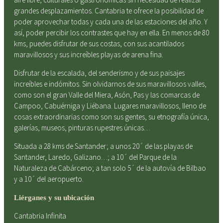
grandes desplazamientos. Cantabria te ofrece la posibilidad de
poder aprovechar todas y cada una de las estaciones del año. Y
así, poder percibir los contrastes que hay en ella. En menos de 80
kms, puedes disfrutar de sus costas, con sus acantilados
maravillosos y sus increíbles playas de arena fina.
Disfrutar de la escalada, del senderismo y de sus paisajes
increíbles e indómitos. Sin olvidarnos de sus maravillosos valles,
como son el gran Valle del Miera, Asón, Pas y las comarcas de
Campoo, Cabuérniga y Liébana. Lugares maravillosos, lleno de
cosas extraordinarias como son sus gentes, su etnografía única,
galerías, museos, pinturas rupestres únicas…
Situada a 28 kms de Santander; a unos 20´ de las playas de
Santander, Laredo, Galizano…; a 10´ del Parque de la
Naturaleza de Cabárceno; a tan solo 5´ de la autovía de Bilbao
y a 10´ del aeropuerto.
Liérganes y su ubicación
Cantabria Infinita