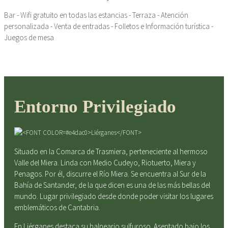
Bar - Wifi gratuito en todas las estancias - Terraza - Atención
personalizada - Venta de entradas - Folletos e Información turística -
Juegos de mesa
Entorno Privilegiado
Situado en la Comarca de Trasmiera, perteneciente al hermoso
Valle del Miera. Linda con Medio Cudeyo, Riotuerto, Miera y
Penagos. Por él, discurre el Río Miera. Se encuentra al Sur de la
Bahía de Santander, de la que dicen es una de las más bellas del
mundo. Lugar privilegiado desde donde poder visitar los lugares
emblemáticos de Cantabria.
En Liérganes destaca su balneario sulfuroso. Asentado bajo los