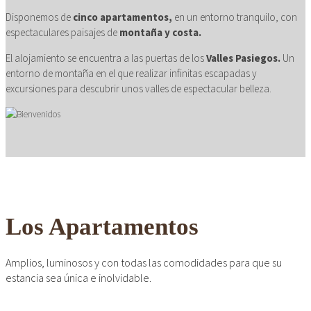
CONFORTABLE
Disponemos de
cinco apartamentos,
en un entorno tranquilo, con
espectaculares paisajes de
montaña y costa.
ambientes cálidos y
El alojamiento se encuentra a las puertas de los
Valles Pasiegos.
Un
relajados
entorno de montaña en el que realizar infinitas escapadas y
excursiones para descubrir unos valles de espectacular belleza.
Los Apartamentos
Amplios, luminosos y con todas las comodidades para que su
estancia sea única e inolvidable.