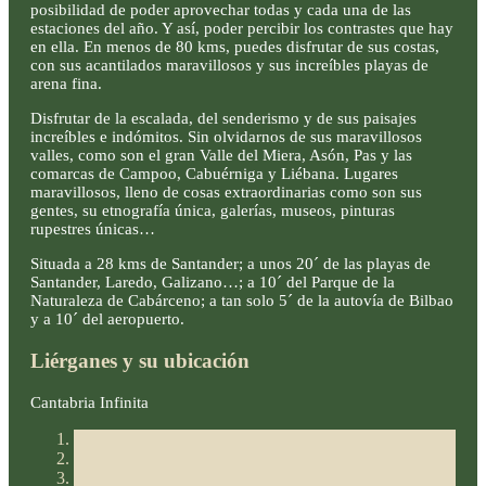
posibilidad de poder aprovechar todas y cada una de las
estaciones del año. Y así, poder percibir los contrastes que hay
en ella. En menos de 80 kms, puedes disfrutar de sus costas,
con sus acantilados maravillosos y sus increíbles playas de
arena fina.
Disfrutar de la escalada, del senderismo y de sus paisajes
increíbles e indómitos. Sin olvidarnos de sus maravillosos
valles, como son el gran Valle del Miera, Asón, Pas y las
comarcas de Campoo, Cabuérniga y Liébana. Lugares
maravillosos, lleno de cosas extraordinarias como son sus
gentes, su etnografía única, galerías, museos, pinturas
rupestres únicas…
Situada a 28 kms de Santander; a unos 20´ de las playas de
Santander, Laredo, Galizano…; a 10´ del Parque de la
Naturaleza de Cabárceno; a tan solo 5´ de la autovía de Bilbao
y a 10´ del aeropuerto.
Liérganes y su ubicación
Cantabria Infinita