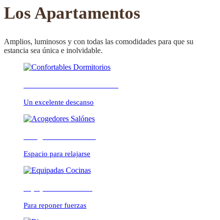
CONFORTABLE
Los Apartamentos
Amplios, luminosos y con todas las comodidades para que su
estancia sea única e inolvidable.
ambientes cálidos y
Confortables Dormitorios
relajados
Un excelente descanso
Acogedores Salónes
Espacio para relajarse
Equipadas Cocinas
Para reponer fuerzas