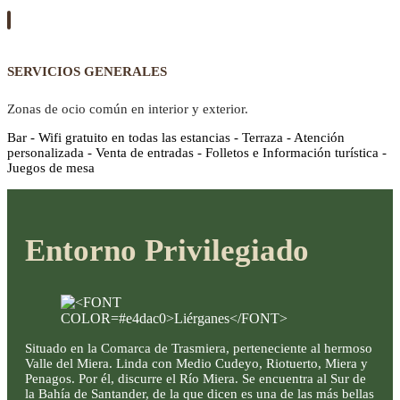
SERVICIOS GENERALES
Zonas de ocio común en interior y exterior.
Bar - Wifi gratuito en todas las estancias - Terraza - Atención
personalizada - Venta de entradas - Folletos e Información turística -
Juegos de mesa
Entorno Privilegiado
Situado en la Comarca de Trasmiera, perteneciente al hermoso
Valle del Miera. Linda con Medio Cudeyo, Riotuerto, Miera y
Penagos. Por él, discurre el Río Miera. Se encuentra al Sur de
la Bahía de Santander, de la que dicen es una de las más bellas