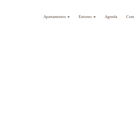
Apartamentos
Entorno
Agenda
Como
a sus sentidos