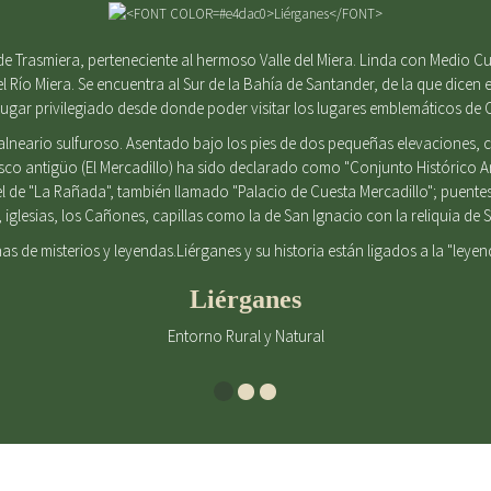
e Trasmiera, perteneciente al hermoso Valle del Miera. Linda con Medio Cu
el Río Miera. Se encuentra al Sur de la Bahía de Santander, de la que dicen e
gar privilegiado desde donde poder visitar los lugares emblemáticos de 
alneario sulfuroso. Asentado bajo los pies de dos pequeñas elevaciones
casco antigüo (El Mercadillo) ha sido declarado como "Conjunto Histórico 
l de "La Rañada", también llamado "Palacio de Cuesta Mercadillo"; puent
iglesias, los Cañones, capillas como la de San Ignacio con la reliquia d
enas de misterios y leyendas.Liérganes y su historia están ligados a la "leye
Liérganes
Entorno Rural y Natural