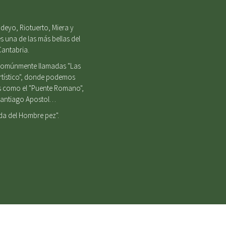
deyo, Riotuerto, Miera y
s una de las más bellas del
Cantabria.
, comúnmente llamadas "Las
Artístico", donde podemos
es como el "Puente Romano",
e Santiago Apostol…
nda del Hombre pez".