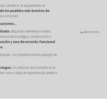
osta cántabra, el alojamiento se
de los pueblos más bonitos de
sus rincones.
caciones...
litada
utilizando elementos nobles
sencia de la antigua construcción y
nación y una decoración funcional
a.
anquilo, con espectaculares paisajes de
asiegos.
Un entorno de montaña en el
brir unos valles de espectacular belleza.