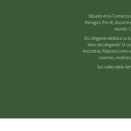
Situado en la Comarca d
Penagos. Por él, discurre 
mundo. Lu
En Liérganes destaca su b
tetas de Liérganes". El 
encontrar, Palacios como e
casonas, molinos, 
Sus calles están ll