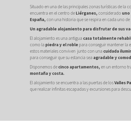
Situado en una de las principales zonas turísticas de la c
encuentra en el centro de
Liérganes,
considerado
uno 
España,
con una historia que se respira en cada uno de 
Un agradable alojamiento para disfrutar de sus va
El alojamiento es una antigua
casa totalmente rehabi
como la
piedra y el roble
para conseguir mantener la e
estos materiales conviven junto con una
cuidada ilumi
para conseguir que su estancia sea
agradable y comod
Disponemos de
cinco apartamentos,
en un entorno tr
montaña y costa.
El alojamiento se encuentra a las puertas de los
Valles P
que realizar infinitas escapadas y excursiones para descu