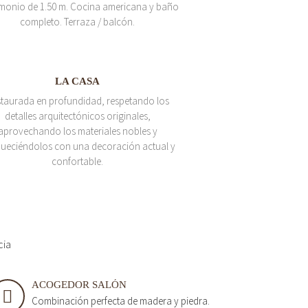
monio de 1.50 m. Cocina americana y baño
completo. Terraza / balcón.
LA CASA
taurada en profundidad, respetando los
detalles arquitectónicos originales,
aprovechando los materiales nobles y
queciéndolos con una decoración actual y
confortable.
cia
ACOGEDOR SALÓN
Combinación perfecta de madera y piedra.