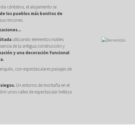
osta cántabra, el alojamiento se
de los pueblos más bonitos de
sus rincones.
caciones...
litada
utilizando elementos nobles
sencia de la antigua construcción y
nación y una decoración funcional
a.
anquilo, con espectaculares paisajes de
asiegos.
Un entorno de montaña en el
brir unos valles de espectacular belleza.