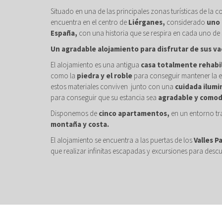
Situado en una de las principales zonas turísticas de la c
encuentra en el centro de
Liérganes,
considerado
uno 
España,
con una historia que se respira en cada uno de 
Un agradable alojamiento para disfrutar de sus va
El alojamiento es una antigua
casa totalmente rehabi
como la
piedra y el roble
para conseguir mantener la e
estos materiales conviven junto con una
cuidada ilumi
para conseguir que su estancia sea
agradable y comod
Disponemos de
cinco apartamentos,
en un entorno tr
montaña y costa.
El alojamiento se encuentra a las puertas de los
Valles P
que realizar infinitas escapadas y excursiones para descu