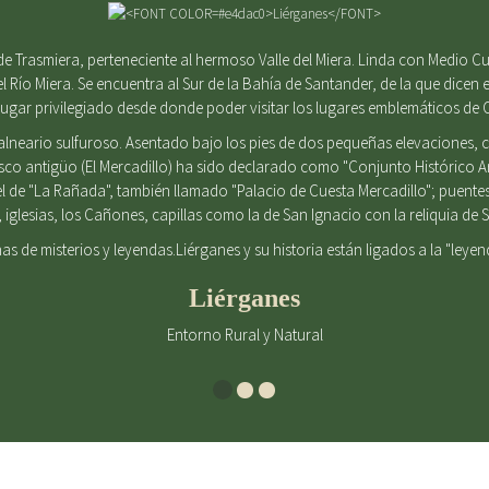
e Trasmiera, perteneciente al hermoso Valle del Miera. Linda con Medio Cu
el Río Miera. Se encuentra al Sur de la Bahía de Santander, de la que dicen e
gar privilegiado desde donde poder visitar los lugares emblemáticos de 
alneario sulfuroso. Asentado bajo los pies de dos pequeñas elevaciones
casco antigüo (El Mercadillo) ha sido declarado como "Conjunto Histórico 
l de "La Rañada", también llamado "Palacio de Cuesta Mercadillo"; puent
iglesias, los Cañones, capillas como la de San Ignacio con la reliquia d
enas de misterios y leyendas.Liérganes y su historia están ligados a la "leye
Liérganes
Entorno Rural y Natural