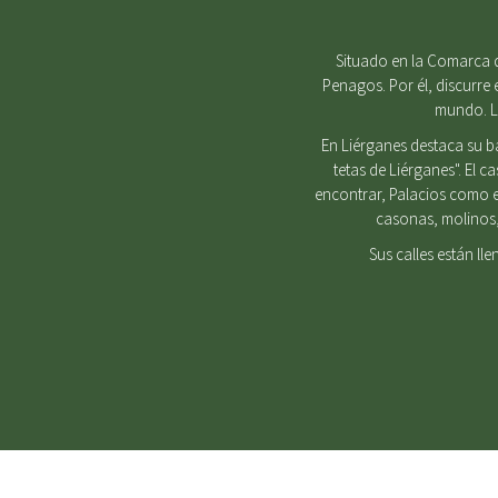
Situado en la Comarca d
Penagos. Por él, discurre 
mundo. Lu
En Liérganes destaca su b
tetas de Liérganes". El 
encontrar, Palacios como e
casonas, molinos, 
Sus calles están ll