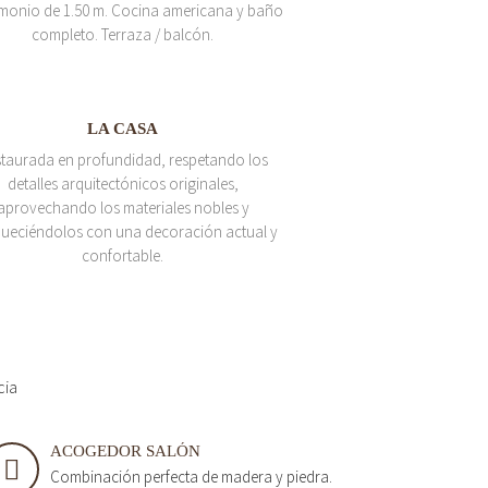
monio de 1.50 m. Cocina americana y baño
completo. Terraza / balcón.
LA CASA
taurada en profundidad, respetando los
detalles arquitectónicos originales,
aprovechando los materiales nobles y
queciéndolos con una decoración actual y
confortable.
cia
ACOGEDOR SALÓN
Combinación perfecta de madera y piedra.