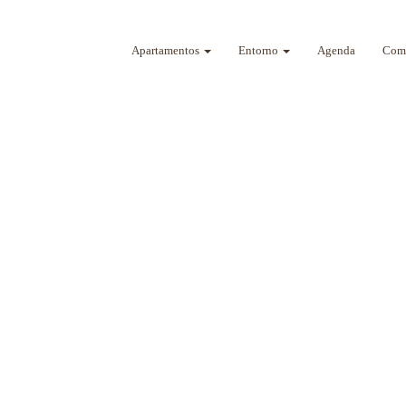
Apartamentos
Entorno
Agenda
Como
a sus sentidos