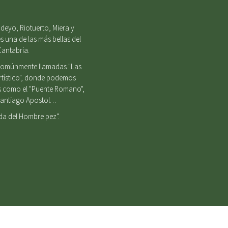
deyo, Riotuerto, Miera y
s una de las más bellas del
Cantabria.
, comúnmente llamadas "Las
Artístico", donde podemos
es como el "Puente Romano",
e Santiago Apostol…
nda del Hombre pez".