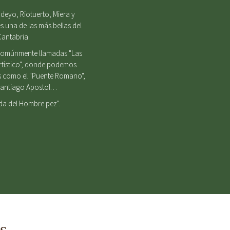
deyo, Riotuerto, Miera y
s una de las más bellas del
Cantabria.
, comúnmente llamadas "Las
Artístico", donde podemos
es como el "Puente Romano",
e Santiago Apostol…
nda del Hombre pez".
s