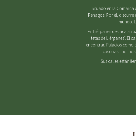
Situado en la Comarca d
Penagos. Por él, discurre 
mundo. Lu
En Liérganes destaca su b
tetas de Liérganes". El 
encontrar, Palacios como e
casonas, molinos, 
Sus calles están ll