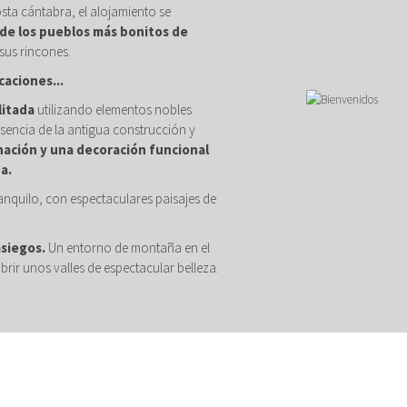
osta cántabra, el alojamiento se
de los pueblos más bonitos de
sus rincones.
caciones...
litada
utilizando elementos nobles
sencia de la antigua construcción y
nación y una decoración funcional
a.
anquilo, con espectaculares paisajes de
asiegos.
Un entorno de montaña en el
brir unos valles de espectacular belleza.