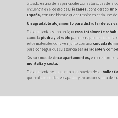
Situado en una de las principales zonas turísticas de la c
encuentra en el centro de
Liérganes,
considerado
uno 
España,
con una historia que se respira en cada uno de 
Un agradable alojamiento para disfrutar de sus va
El alojamiento es una antigua
casa totalmente rehabi
como la
piedra y el roble
para conseguir mantener la e
estos materiales conviven junto con una
cuidada ilumi
para conseguir que su estancia sea
agradable y comod
Disponemos de
cinco apartamentos,
en un entorno tr
montaña y costa.
El alojamiento se encuentra a las puertas de los
Valles P
que realizar infinitas escapadas y excursiones para descu