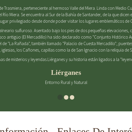
e Trasmiera, perteneciente al hermoso Valle del Miera. Linda con Medio Cu
el Río Miera. Se encuentra al Sur de la Bahía de Santander, de la que dicen e
gar privilegiado desde donde poder visitar los lugares emblemáticos de 
alneario sulfuroso. Asentado bajo los pies de dos pequeñas elevaciones
casco antigüo (El Mercadillo) ha sido declarado como "Conjunto Histórico 
l de "La Rañada", también llamado "Palacio de Cuesta Mercadillo"; puent
iglesias, los Cañones, capillas como la de San Ignacio con la reliquia d
enas de misterios y leyendas.Liérganes y su historia están ligados a la "leye
Liérganes
Entorno Rural y Natural
Información - Enlaces De Interé