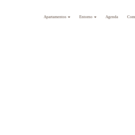
Apartamentos
Entorno
Agenda
Como
a sus sentidos