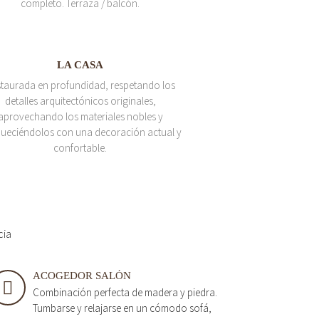
completo. Terraza / balcón.
LA CASA
taurada en profundidad, respetando los
detalles arquitectónicos originales,
aprovechando los materiales nobles y
queciéndolos con una decoración actual y
confortable.
cia
ACOGEDOR SALÓN
Combinación perfecta de madera y piedra.
Tumbarse y relajarse en un cómodo sofá,