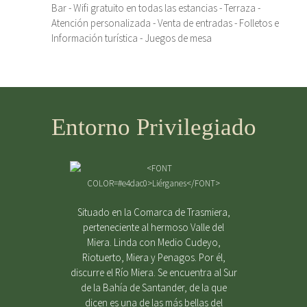
Bar - Wifi gratuito en todas las estancias - Terraza -
Atención personalizada - Venta de entradas - Folletos e
Información turística - Juegos de mesa
Entorno Privilegiado
Situado en la Comarca de Trasmiera,
perteneciente al hermoso Valle del
Miera. Linda con Medio Cudeyo,
Riotuerto, Miera y Penagos. Por él,
discurre el Río Miera. Se encuentra al Sur
de la Bahía de Santander, de la que
dicen es una de las más bellas del