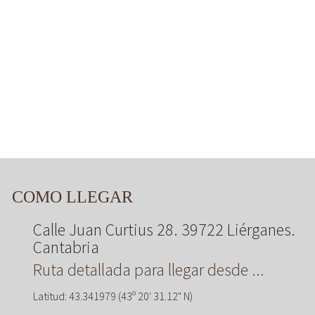
COMO LLEGAR
Calle Juan Curtius 28. 39722 Liérganes.
Cantabria
Ruta detallada para llegar desde ...
Latitud: 43.341979 (43º 20' 31.12" N)