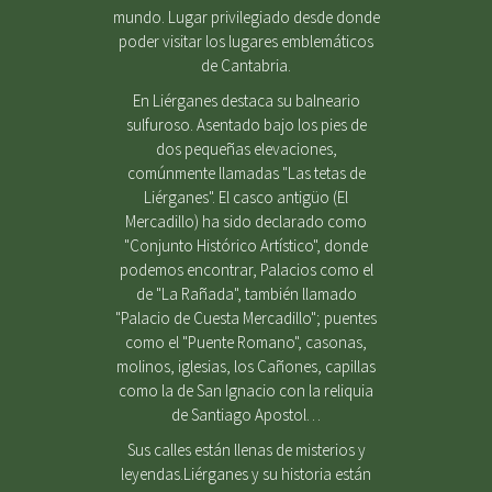
mundo. Lugar privilegiado desde donde
poder visitar los lugares emblemáticos
de Cantabria.
En Liérganes destaca su balneario
sulfuroso. Asentado bajo los pies de
dos pequeñas elevaciones,
comúnmente llamadas "Las tetas de
Liérganes". El casco antigüo (El
Mercadillo) ha sido declarado como
"Conjunto Histórico Artístico", donde
podemos encontrar, Palacios como el
de "La Rañada", también llamado
"Palacio de Cuesta Mercadillo"; puentes
como el "Puente Romano", casonas,
molinos, iglesias, los Cañones, capillas
como la de San Ignacio con la reliquia
de Santiago Apostol…
Sus calles están llenas de misterios y
leyendas.Liérganes y su historia están