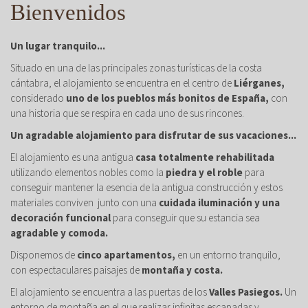
Bienvenidos
Un lugar tranquilo...
Situado en una de las principales zonas turísticas de la costa
cántabra, el alojamiento se encuentra en el centro de
Liérganes,
considerado
uno de los pueblos más bonitos de España,
con
una historia que se respira en cada uno de sus rincones.
Un agradable alojamiento para disfrutar de sus vacaciones...
El alojamiento es una antigua
casa totalmente rehabilitada
utilizando elementos nobles como la
piedra y el roble
para
conseguir mantener la esencia de la antigua construcción y estos
materiales conviven junto con una
cuidada iluminación y una
decoración funcional
para conseguir que su estancia sea
agradable y comoda.
Disponemos de
cinco apartamentos,
en un entorno tranquilo,
con espectaculares paisajes de
montaña y costa.
El alojamiento se encuentra a las puertas de los
Valles Pasiegos.
Un
entorno de montaña en el que realizar infinitas escapadas y