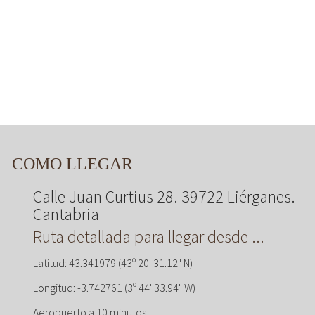
COMO LLEGAR
Calle Juan Curtius 28. 39722 Liérganes.
Cantabria
Ruta detallada para llegar desde ...
Latitud: 43.341979 (43º 20' 31.12" N)
Longitud: -3.742761 (3º 44' 33.94" W)
Aeropuerto a 10 minutos