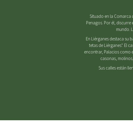
Situado en la Comarca d
Penagos. Por él, discurre 
mundo. Lu
En Liérganes destaca su b
tetas de Liérganes". El 
encontrar, Palacios como e
casonas, molinos, 
Sus calles están ll