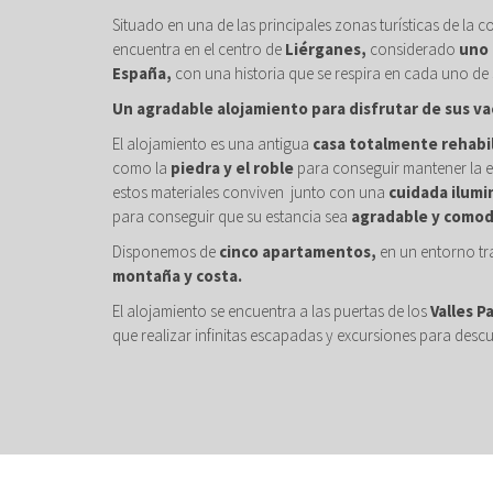
Situado en una de las principales zonas turísticas de la c
encuentra en el centro de
Liérganes,
considerado
uno 
España,
con una historia que se respira en cada uno de 
Un agradable alojamiento para disfrutar de sus va
El alojamiento es una antigua
casa totalmente rehabi
como la
piedra y el roble
para conseguir mantener la e
estos materiales conviven junto con una
cuidada ilumi
para conseguir que su estancia sea
agradable y comod
Disponemos de
cinco apartamentos,
en un entorno tr
montaña y costa.
El alojamiento se encuentra a las puertas de los
Valles P
que realizar infinitas escapadas y excursiones para descu