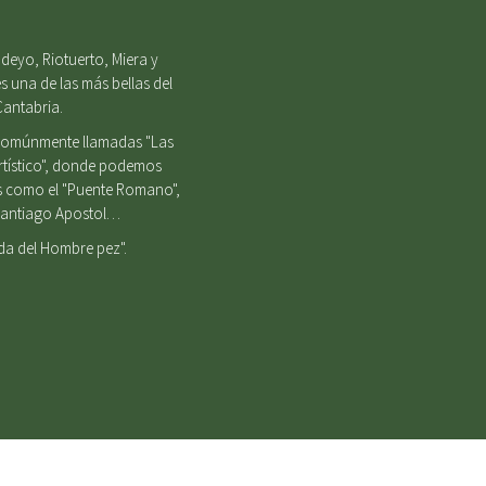
deyo, Riotuerto, Miera y
s una de las más bellas del
Cantabria.
, comúnmente llamadas "Las
Artístico", donde podemos
es como el "Puente Romano",
e Santiago Apostol…
nda del Hombre pez".