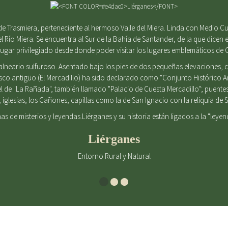
e Trasmiera, perteneciente al hermoso Valle del Miera. Linda con Medio Cu
el Río Miera. Se encuentra al Sur de la Bahía de Santander, de la que dicen e
gar privilegiado desde donde poder visitar los lugares emblemáticos de 
alneario sulfuroso. Asentado bajo los pies de dos pequeñas elevaciones
casco antigüo (El Mercadillo) ha sido declarado como "Conjunto Histórico 
l de "La Rañada", también llamado "Palacio de Cuesta Mercadillo"; puent
iglesias, los Cañones, capillas como la de San Ignacio con la reliquia d
enas de misterios y leyendas.Liérganes y su historia están ligados a la "leye
Liérganes
Entorno Rural y Natural