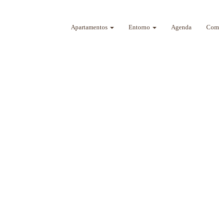
Apartamentos
Entorno
Agenda
Como
a sus sentidos