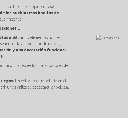
osta cántabra, el alojamiento se
de los pueblos más bonitos de
sus rincones.
caciones...
litada
utilizando elementos nobles
sencia de la antigua construcción y
nación y una decoración funcional
a.
anquilo, con espectaculares paisajes de
asiegos.
Un entorno de montaña en el
brir unos valles de espectacular belleza.