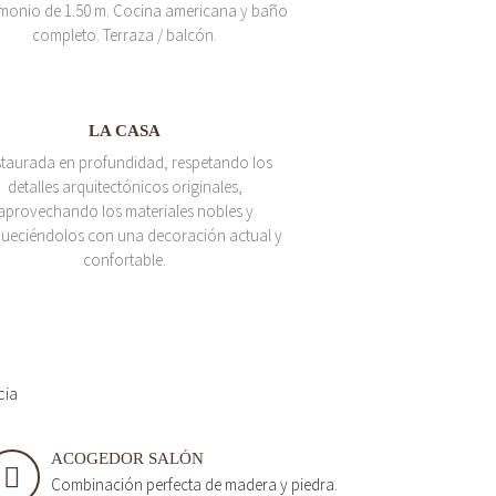
monio de 1.50 m. Cocina americana y baño
completo. Terraza / balcón.
LA CASA
taurada en profundidad, respetando los
detalles arquitectónicos originales,
aprovechando los materiales nobles y
queciéndolos con una decoración actual y
confortable.
cia
ACOGEDOR SALÓN
Combinación perfecta de madera y piedra.