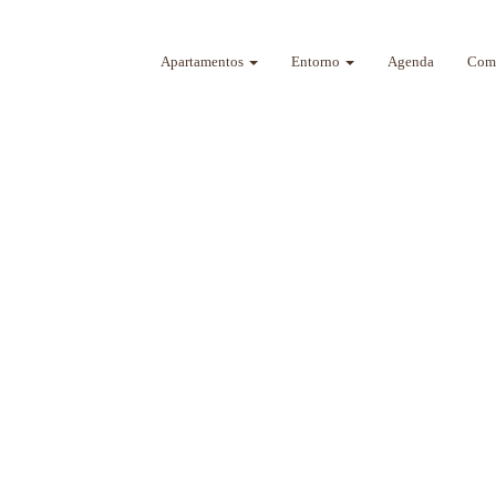
Apartamentos
Entorno
Agenda
Como
a sus sentidos