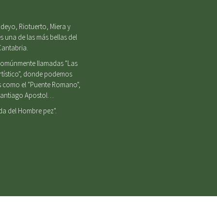
deyo, Riotuerto, Miera y
s una de las más bellas del
Cantabria.
, comúnmente llamadas "Las
Artístico", donde podemos
es como el "Puente Romano",
e Santiago Apostol…
nda del Hombre pez".