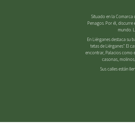
Situado en la Comarca d
Penagos. Por él, discurre 
mundo. Lu
En Liérganes destaca su b
tetas de Liérganes". El 
encontrar, Palacios como e
casonas, molinos, 
Sus calles están ll