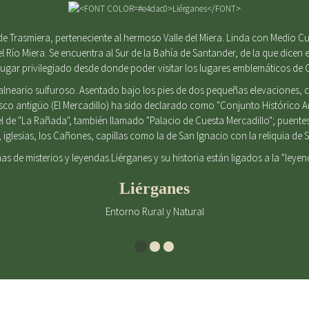
e Trasmiera, perteneciente al hermoso Valle del Miera. Linda con Medio Cu
el Río Miera. Se encuentra al Sur de la Bahía de Santander, de la que dicen e
gar privilegiado desde donde poder visitar los lugares emblemáticos de 
alneario sulfuroso. Asentado bajo los pies de dos pequeñas elevaciones
casco antigüo (El Mercadillo) ha sido declarado como "Conjunto Histórico 
l de "La Rañada", también llamado "Palacio de Cuesta Mercadillo"; puent
iglesias, los Cañones, capillas como la de San Ignacio con la reliquia d
enas de misterios y leyendas.Liérganes y su historia están ligados a la "leye
Liérganes
Entorno Rural y Natural