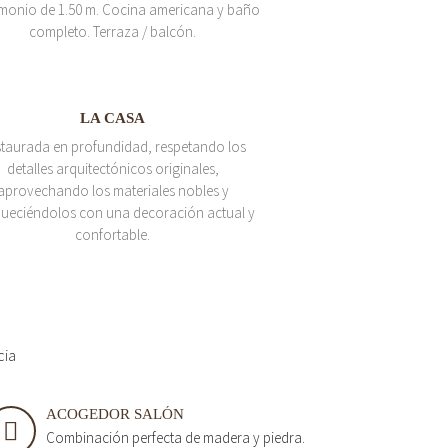
monio de 1.50 m. Cocina americana y baño
completo. Terraza / balcón.
LA CASA
taurada en profundidad, respetando los
detalles arquitectónicos originales,
aprovechando los materiales nobles y
queciéndolos con una decoración actual y
confortable.
cia
ACOGEDOR SALÓN
Combinación perfecta de madera y piedra.