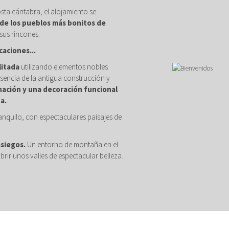
osta cántabra, el alojamiento se
de los pueblos más bonitos de
sus rincones.
caciones...
litada
utilizando elementos nobles
sencia de la antigua construcción y
nación y una decoración funcional
a.
anquilo, con espectaculares paisajes de
asiegos.
Un entorno de montaña en el
brir unos valles de espectacular belleza.