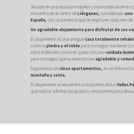
Situado en una de las principales zonas turísticas de la c
encuentra en el centro de
Liérganes,
considerado
uno 
España,
con una historia que se respira en cada uno de 
Un agradable alojamiento para disfrutar de sus va
El alojamiento es una antigua
casa totalmente rehabi
como la
piedra y el roble
para conseguir mantener la e
estos materiales conviven junto con una
cuidada ilumi
para conseguir que su estancia sea
agradable y comod
Disponemos de
cinco apartamentos,
en un entorno tr
montaña y costa.
El alojamiento se encuentra a las puertas de los
Valles P
que realizar infinitas escapadas y excursiones para descu