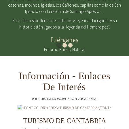
casonas, molinos, iglesias, los Cañones, capillas como la de San
Ignacio con la reliquia de Santiago Apostol…
Sus calles están llenas de misterios y leyendas.Liérganes y su
historia están ligados a la "leyenda del Hombre pez".
Liérganes
Entorno Rural y Natural
Información - Enlaces
De Interés
enriquezca su experiencia vacacional
TURISMO DE CANTABRIA