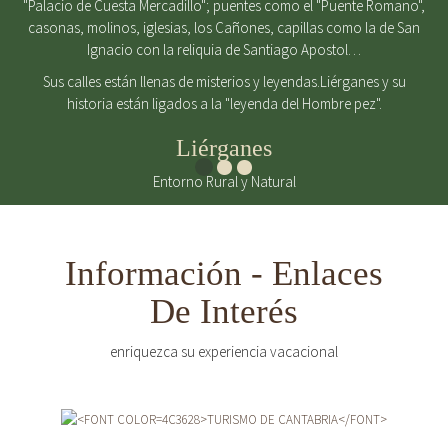
"Palacio de Cuesta Mercadillo"; puentes como el "Puente Romano",
casonas, molinos, iglesias, los Cañones, capillas como la de San
Ignacio con la reliquia de Santiago Apostol…
Sus calles están llenas de misterios y leyendas.Liérganes y su
historia están ligados a la "leyenda del Hombre pez".
Liérganes
Entorno Rural y Natural
Información - Enlaces
De Interés
enriquezca su experiencia vacacional