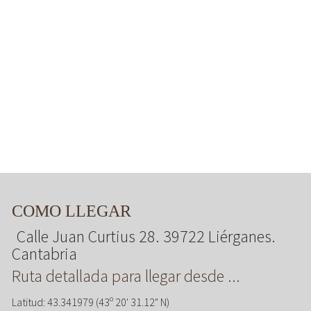
COMO LLEGAR
Calle Juan Curtius 28. 39722 Liérganes.
Cantabria
Ruta detallada para llegar desde ...
Latitud: 43.341979 (43º 20' 31.12" N)