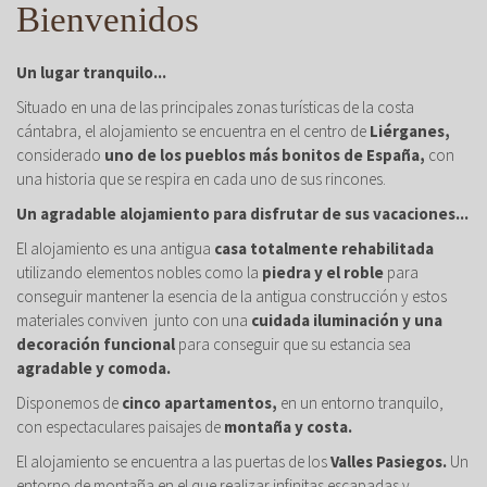
Bienvenidos
Un lugar tranquilo...
Situado en una de las principales zonas turísticas de la costa
cántabra, el alojamiento se encuentra en el centro de
Liérganes,
considerado
uno de los pueblos más bonitos de España,
con
una historia que se respira en cada uno de sus rincones.
Un agradable alojamiento para disfrutar de sus vacaciones...
El alojamiento es una antigua
casa totalmente rehabilitada
utilizando elementos nobles como la
piedra y el roble
para
conseguir mantener la esencia de la antigua construcción y estos
materiales conviven junto con una
cuidada iluminación y una
decoración funcional
para conseguir que su estancia sea
agradable y comoda.
Disponemos de
cinco apartamentos,
en un entorno tranquilo,
con espectaculares paisajes de
montaña y costa.
El alojamiento se encuentra a las puertas de los
Valles Pasiegos.
Un
entorno de montaña en el que realizar infinitas escapadas y