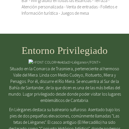
Bar - Wifi gratuito en todas las estancias - Terraza -
Atención personalizada - Venta de entradas - Folletos e
Información turística - Juegos de mesa
Entorno Privilegiado
Situado en la Comarca de Trasmiera, perteneciente al hermoso
Valle del Miera. Linda con Medio Cudeyo, Riotuerto, Miera y
Penagos. Por él, discurre el Río Miera. Se encuentra al Sur de la
Bahía de Santander, de la que dicen es una de las más bellas del
mundo. Lugar privilegiado desde donde poder visitar los lugares
emblemáticos de Cantabria.
En Liérganes destaca su balneario sulfuroso. Asentado bajo los
pies de dos pequeñas elevaciones, comúnmente llamadas "Las
tetas de Liérganes". El casco antigüo (El Mercadillo) ha sido
declarado como "Conjunto Histórico Artístico", donde podemos