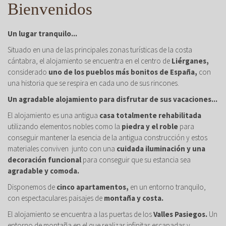
Bienvenidos
Un lugar tranquilo...
Situado en una de las principales zonas turísticas de la costa
cántabra, el alojamiento se encuentra en el centro de
Liérganes,
considerado
uno de los pueblos más bonitos de España,
con
una historia que se respira en cada uno de sus rincones.
Un agradable alojamiento para disfrutar de sus vacaciones...
El alojamiento es una antigua
casa totalmente rehabilitada
utilizando elementos nobles como la
piedra y el roble
para
conseguir mantener la esencia de la antigua construcción y estos
materiales conviven junto con una
cuidada iluminación y una
decoración funcional
para conseguir que su estancia sea
agradable y comoda.
Disponemos de
cinco apartamentos,
en un entorno tranquilo,
con espectaculares paisajes de
montaña y costa.
El alojamiento se encuentra a las puertas de los
Valles Pasiegos.
Un
entorno de montaña en el que realizar infinitas escapadas y