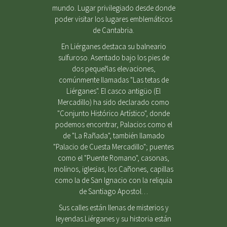
mundo. Lugar privilegiado desde donde
poder visitar los lugares emblemáticos
de Cantabria.
En Liérganes destaca su balneario
sulfuroso. Asentado bajo los pies de
dos pequeñas elevaciones,
comúnmente llamadas "Las tetas de
Liérganes". El casco antigüo (El
Mercadillo) ha sido declarado como
"Conjunto Histórico Artístico", donde
podemos encontrar, Palacios como el
de "La Rañada", también llamado
"Palacio de Cuesta Mercadillo"; puentes
como el "Puente Romano", casonas,
molinos, iglesias, los Cañones, capillas
como la de San Ignacio con la reliquia
de Santiago Apostol…
Sus calles están llenas de misterios y
leyendas.Liérganes y su historia están