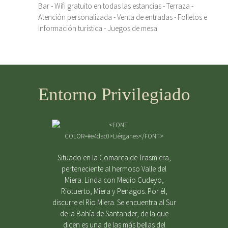
Bar - Wifi gratuito en todas las estancias - Terraza -
Atención personalizada - Venta de entradas - Folletos e
Información turística - Juegos de mesa
Entorno Privilegiado
Situado en la Comarca de Trasmiera,
perteneciente al hermoso Valle del
Miera. Linda con Medio Cudeyo,
Riotuerto, Miera y Penagos. Por él,
discurre el Río Miera. Se encuentra al Sur
de la Bahía de Santander, de la que
dicen es una de las más bellas del