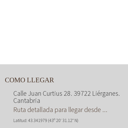
COMO LLEGAR
Calle Juan Curtius 28. 39722 Liérganes.
Cantabria
Ruta detallada para llegar desde ...
Latitud: 43.341979 (43º 20' 31.12" N)